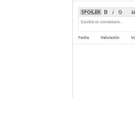
Semi
Fecha
Valoración
V
--
Matriochkas
--