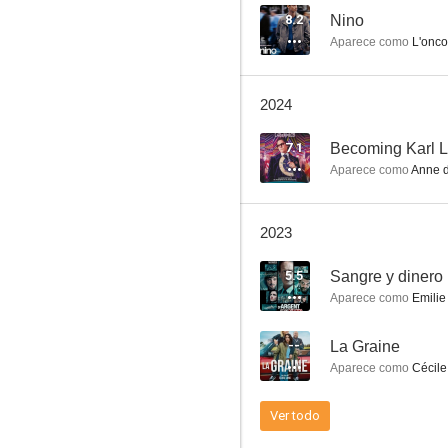
8.2
Nino
Aparece como
L'onco
Sangre y dinero
2024
--
7.1
Becoming Karl L
Aparece como
Anne d
2023
5.5
Sangre y dinero
Aparece como
Emilie
The Unknown
--
La Graine
--
Aparece como
Cécile
Ver todo