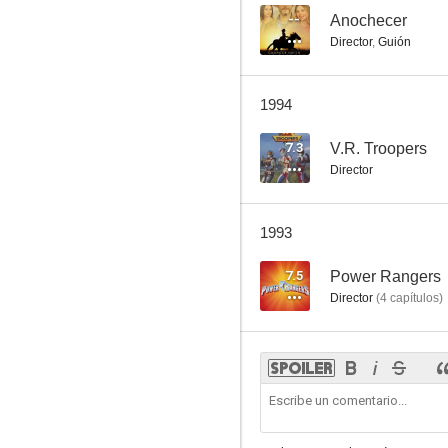
--
Anochecer
Director
,
Guión
1994
7.3
V.R. Troopers
Director
1993
7.5
Power Rangers
Director
(
4
capítulos
)