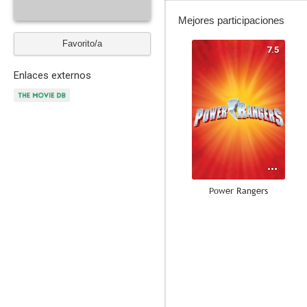
Mejores participaciones
Favorito/a
7.5
Enlaces externos
Power Rangers
--