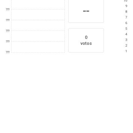
10
9
--
???
8
7
???
6
5
???
4
0
3
???
votos
2
1
???