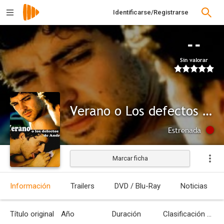
Identificarse/Registrarse
--
Sin valorar
Verano o Los defectos de Andrés
Estrenada
Marcar ficha
Información
Trailers
DVD / Blu-Ray
Noticias
Título original
Año
Duración
Clasificación por edades