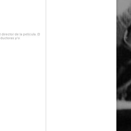
irector de la película. El
oductoras y/o