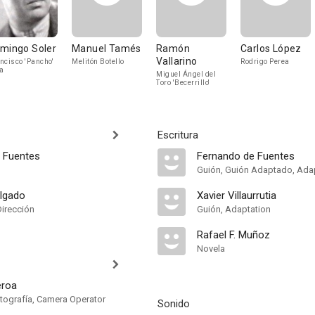
mingo Soler
Manuel Tamés
Ramón
Carlos López
Vallarino
ncisco 'Pancho'
Melitón Botello
Rodrigo Perea
la
Miguel Ángel del
Toro 'Becerrillo'
Escritura
 Fuentes
Fernando de Fuentes
Guión, Guión Adaptado, Ada
elgado
Xavier Villaurrutia
Dirección
Guión, Adaptation
Rafael F. Muñoz
Novela
eroa
otografía, Camera Operator
Sonido