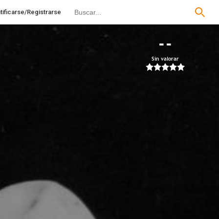
tificarse/Registrarse
--
Sin valorar