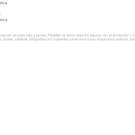
stica
z
stica
ación de películas y series, PlayMax no tiene relación alguna con el productor o el d
, póster, carátula, fotografías y/o cubiertas pertenece a sus respectivos autores, pr