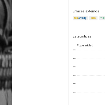
Enlaces externos
Estadísticas
Popularidad
???
???
???
???
???
???