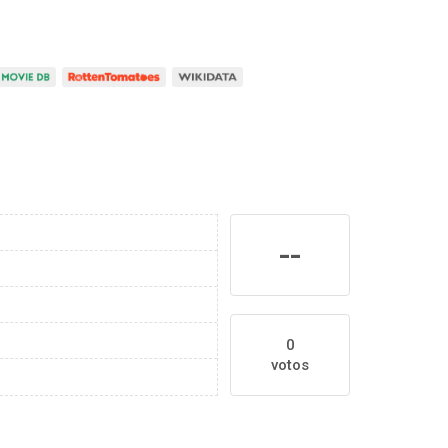
--
0
votos