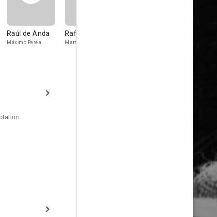
Raúl de Anda
Rafael F. Muñoz
Alfonso
Paco Mart
Sánchez Tello
Máximo Perea
Martín Espinosa
General Huert
General Fierro
ptation