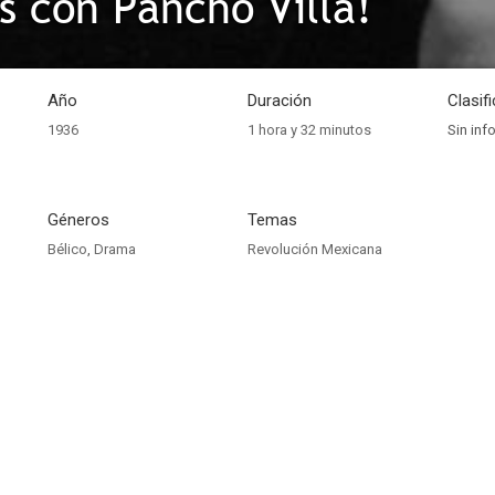
 con Pancho Villa!
Año
Duración
Clasif
1936
1 hora y 32 minutos
Sin inf
Géneros
Temas
Bélico
,
Drama
Revolución Mexicana