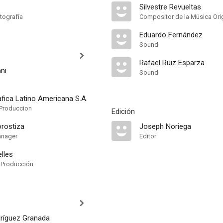
Silvestre Revueltas
tografía
Compositor de la Música Orig
Eduardo Fernández
Sound
Rafael Ruiz Esparza
ani
Sound
fica Latino Americana S.A.
Produccion
Edición
orostiza
Joseph Noriega
anager
Editor
lles
 Producción
ríguez Granada