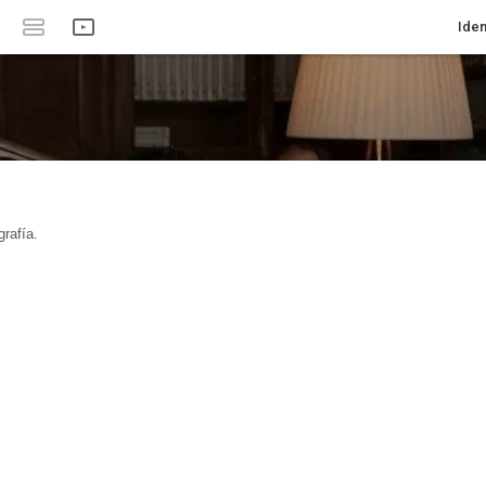
Iden
rafía.