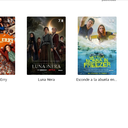
8.1
7.8
6.8
Erry
Luna Nera
Esconde a la abuela en la nevera
--
--
--