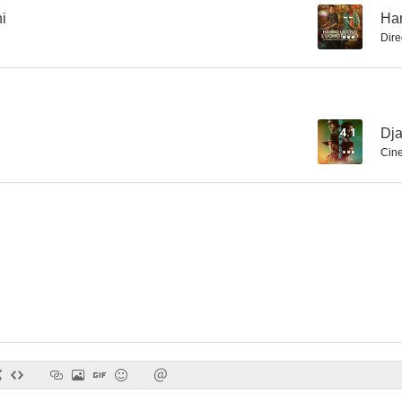
i
--
Han
Dire
4.1
Dj
Cine