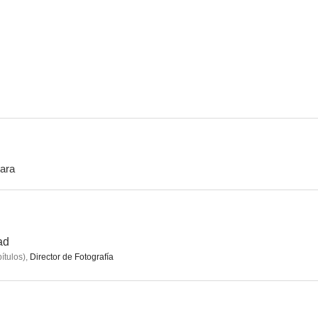
Django
Machos de verdad
Eravamo b
--
--
ara
Liberi sognatori
Del amor y otros disparates
El orden de l
ad
ítulos
)
,
Director de Fotografía