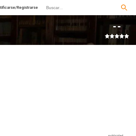
tificarse/Registrarse
--