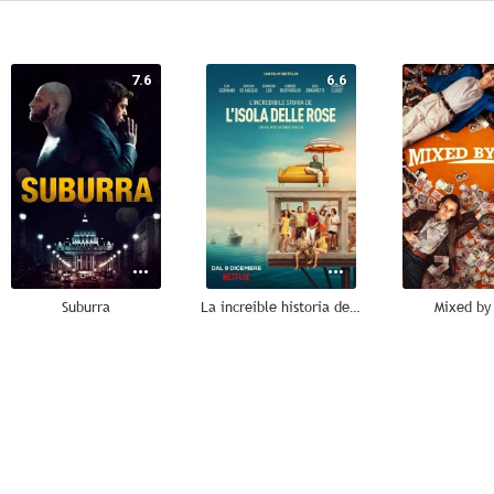
7.6
6.6
Suburra
La increíble historia de la Isla de las Rosas
Mixed by 
4.1
--