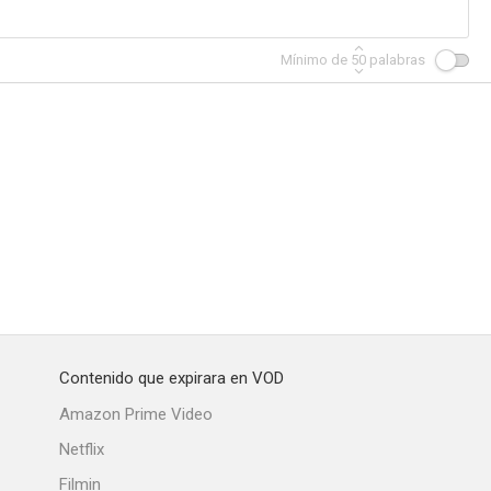
Mínimo de
50
palabras
Contenido que expirara en VOD
Amazon Prime Video
Netflix
Filmin