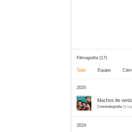
Infiltrado en la mafia
--
Filmografía (17)
Todo
Equipo
Cám
2025
Delitto di mafia - Mario Francese
--
Machos de verd
Cinematografía
(
8
cap
2024