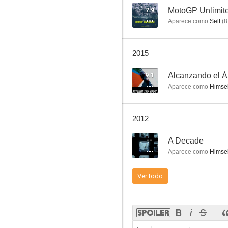
7.9
MotoGP Unlimit
Aparece como
Self
(
8
2015
9.1
Alcanzando el 
Aparece como
Himsel
2012
--
A Decade
Aparece como
Himsel
Ver todo