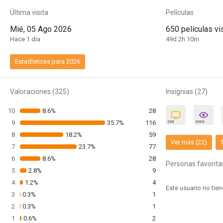
Última visita
Películas
Mié, 05 Ago 2026
650 películas vi
Hace 1 día
49d 2h 10m
Estadísticas para 2026
Valoraciones (325)
Insignias (27)
10
8.6%
28
9
35.7%
116
8
18.2%
59
Ver más (22)
7
23.7%
77
6
8.6%
28
Personas favorita
5
2.8%
9
4
1.2%
4
3
0.3%
1
2
0.3%
1
1
0.6%
2