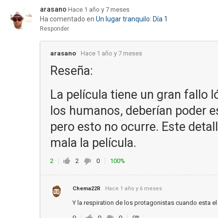
arasano
Hace 1 año y 7 meses
Ha comentado en
Un lugar tranquilo: Día 1
Responder
arasano
Hace 1 año y 7 meses
Reseña:
La película tiene un gran fallo
los humanos, deberían poder esc
pero esto no ocurre. Este detal
mala la película.
2
2
0
100%
Chema22R
Hace 1 año y 6 meses
Y la respiration de los protagonistas cuando esta e
0
0
0
0%