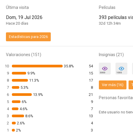
Última visita
Películas
Dom, 19 Jul 2026
393 películas vi
Hace 20 días
32d 12h 34m
Estadísticas para 2026
Valoraciones (151)
Insignias (21)
10
35.8%
54
9
9.9%
15
8
11.3%
17
Ver más (16)
7
5.3%
8
6
13.9%
21
Personas favorita
5
6%
9
4
4.6%
7
3
8.6%
13
2
2.6%
4
1
2%
3