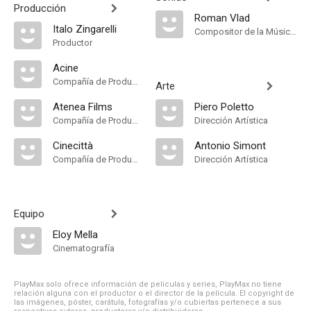
Producción
Roman Vlad
Italo Zingarelli
Compositor de la Música Original
Productor
Acine
Compañía de Produccion
Arte
Atenea Films
Piero Poletto
Compañía de Produccion
Dirección Artística
Cinecittà
Antonio Simont
Compañía de Produccion
Dirección Artística
Equipo
Eloy Mella
Cinematografía
PlayMax solo ofrece información de películas y series, PlayMax no tiene
relación alguna con el productor o el director de la película. El copyright de
las imágenes, póster, carátula, fotografías y/o cubiertas pertenece a sus