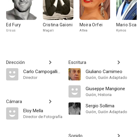
Ed Fury
Cristina Gaïoni
Moira Orfei
Mario Sca
Ursus
Magali
Attea
Kymos
Dirección
Escritura
Carlo Campogalliani
Giuliano Carnimeo
Director
Guión, Guión Adaptado
Giuseppe Mangione
Guión, Historia
Cámara
Sergio Sollima
Eloy Mella
Guión, Guión Adaptado
Director de Fotografía
Sonido