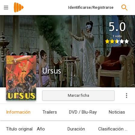
Identificarse/Registrarse
5.0
1 voto
Ursus
Marcar ficha
Estrenada
Información
Trailers
DVD / Blu-Ray
Noticias
Título original
Año
Duración
Clasificación por edades