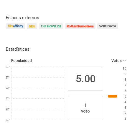
Enlaces externos
Estadísticas
Popularidad
Votos
???
10
9
5.00
???
8
7
???
6
5
???
4
1
3
???
voto
2
1
???