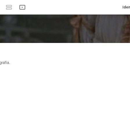
Iden
rafía.