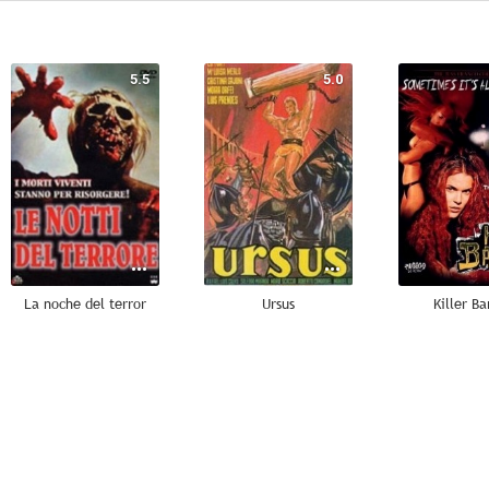
5.5
5.0
La noche del terror
Ursus
Killer Ba
--
--