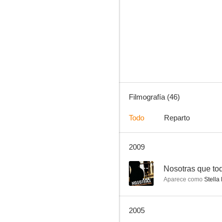
Corazón sagrado
--
Filmografía (46)
Todo
Reparto
2009
I ragazzi del muretto
--
--
Nosotras que to
Aparece como
Stella
2005