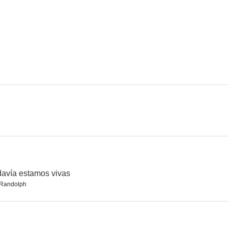
A luci spente
Capitán Fracasse
Panar
--
--
El viaje del capitán Fracassa
Esta noche en casa de Alicia
Al infierno l
--
--
davía estamos vivas
 Randolph