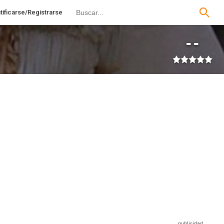
tificarse/Registrarse
--