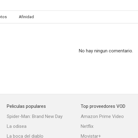
otos
Afinidad
Jim Golden Poker
Te lo leggo negli occhi
El último r
--
--
No hay ningun comentario.
Peliculas populares
Top proveedores VOD
El rapto de las sabinas
El rey de Poggioreale
Mujeres vio
Spider-Man: Brand New Day
Amazon Prime Video
--
--
La odisea
Netflix
La boca del diablo
Movistar+