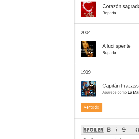
--
Corazón sagrad
Reparto
La hija de Satanás
2004
--
--
A luci spente
Reparto
1999
--
Capitán Fracas
Aparece como
La Mar
Las chicas de la autopista
Ver todo
--