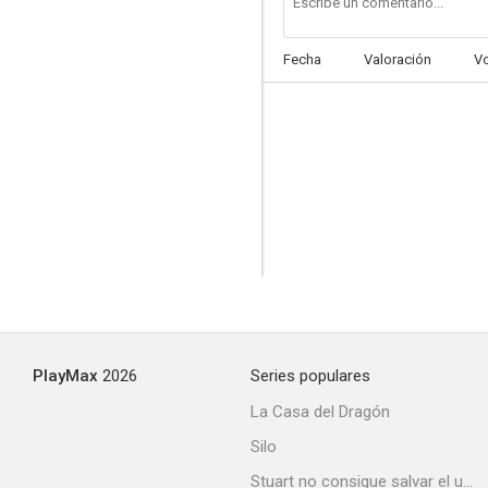
Fecha
Valoración
V
Joko, invoca a Dios... y muere
--
PlayMax
2026
Series populares
Ursus en el valle de los leones
La Casa del Dragón
--
Silo
Stuart no consigue salvar el universo