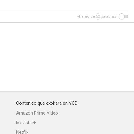
Mínimo de
50
palabras
evólver
La smania addosso
El reflejo del alma
--
--
--
Contenido que expirara en VOD
lentas
Cuando los ángeles lloran
Il diavolo nero
Amazon Prime Video
--
Movistar+
Netflix