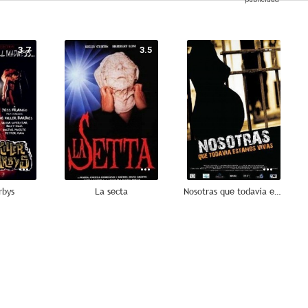
3.7
3.5
--
rbys
La secta
Nosotras que todavía estamos vivas
--
--
--