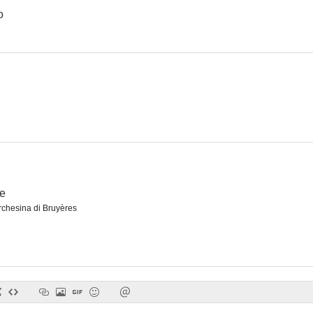
o
Erotikón
Patrick vive todavía
Crimen sin 
--
--
se
chesina di Bruyères
Che dottoressa ragazzi!
Una larga fila de cruces
--
--