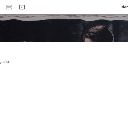
Iden
rafía.