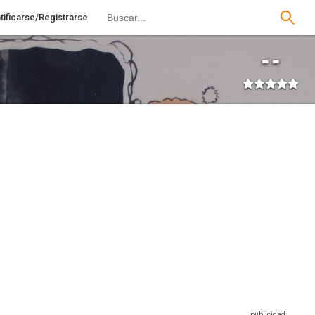
tificarse/Registrarse
--