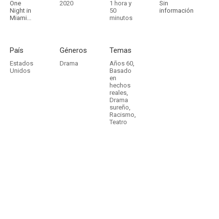
One
2020
1 hora y
Sin
Night in
50
información
Miami...
minutos
País
Géneros
Temas
Estados
Drama
Años 60
,
Unidos
Basado
en
hechos
reales
,
Drama
sureño
,
Racismo
,
Teatro