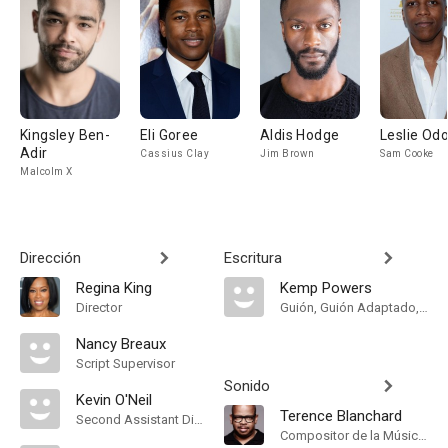
Kingsley Ben-
Eli Goree
Aldis Hodge
Leslie Odo
Adir
Cassius Clay
Jim Brown
Sam Cooke
Malcolm X
Dirección
Escritura
Regina King
Kemp Powers
Director
Guión, Guión Adaptado, Theatre Play
Nancy Breaux
Script Supervisor
Sonido
Kevin O'Neil
Terence Blanchard
Second Assistant Director
Compositor de la Música Original, Orquestador