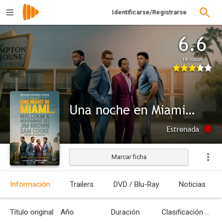
Identificarse/Registrarse
6.6
18 votos
Una noche en Miami…
Estrenada
Marcar ficha
Información
Trailers
DVD / Blu-Ray
Noticias
Título original
Año
Duración
Clasificación por edades