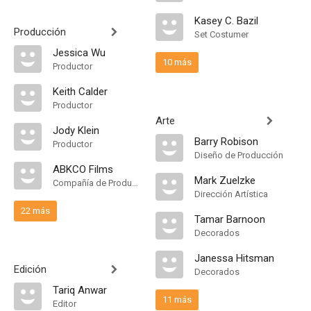
Kasey C. Bazil
Producción
Set Costumer
Jessica Wu
10 más
Productor
Keith Calder
Productor
Arte
Jody Klein
Barry Robison
Productor
Diseño de Producción
ABKCO Films
Mark Zuelzke
Compañía de Produccion
Dirección Artística
22 más
Tamar Barnoon
Decorados
Janessa Hitsman
Edición
Decorados
Tariq Anwar
11 más
Editor