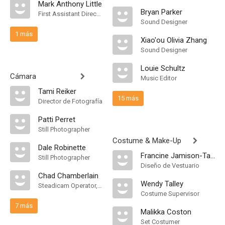
Mark Anthony Little
Bryan Parker
First Assistant Director
Sound Designer
1 más
Xiao'ou Olivia Zhang
Sound Designer
Louie Schultz
Cámara
Music Editor
Tami Reiker
15 más
Director de Fotografía
Patti Perret
Still Photographer
Costume & Make-Up
Dale Robinette
Francine Jamison-Tanchuck
Still Photographer
Diseño de Vestuario
Chad Chamberlain
Wendy Talley
Steadicam Operator, "A" Camera Operator
Costume Supervisor
7 más
Malikka Coston
Set Costumer