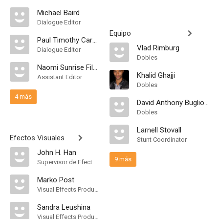
Michael Baird
Dialogue Editor
Equipo
Paul Timothy Carden
Vlad Rimburg
Dialogue Editor
Dobles
Naomi Sunrise Filoramo
Khalid Ghajji
Assistant Editor
Dobles
4 más
David Anthony Buglione
Dobles
Larnell Stovall
Efectos Visuales
Stunt Coordinator
John H. Han
9 más
Supervisor de Efectos Visuales, Visual Effects Producer
Marko Post
Visual Effects Producer
Sandra Leushina
Visual Effects Producer