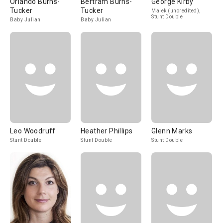
Orlando Burns-
Bertram Burns-
George Kirby
Tucker
Tucker
Malek (uncredited),
Stunt Double
Baby Julian
Baby Julian
Leo Woodruff
Heather Phillips
Glenn Marks
Stunt Double
Stunt Double
Stunt Double