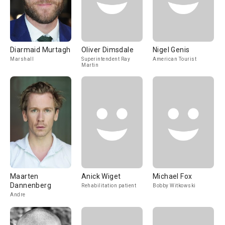
Diarmaid Murtagh
Oliver Dimsdale
Nigel Genis
Marshall
Superintendent Ray
American Tourist
Martin
Maarten
Anick Wiget
Michael Fox
Dannenberg
Rehabilitation patient
Bobby Witkowski
Andre