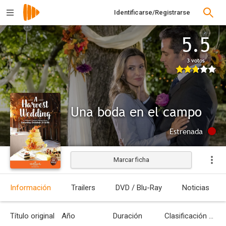
Identificarse/Registrarse
5.5
3 votos
Una boda en el campo
Estrenada
Marcar ficha
Información
Trailers
DVD / Blu-Ray
Noticias
Título original
Año
Duración
Clasificación por edades