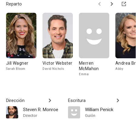
Reparto
Jill Wagner
Victor Webster
Merren
Andrea B
McMahon
Sarah Bloom
David Nichols
Abby
Emma
Dirección
Escritura
Steven R. Monroe
William Penick
Director
Guión