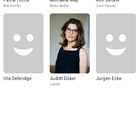
Patrik Fichte
Michaela May
Rolf Becker
Rob Hunter
Mona Sadler
Josh Hasley
Uta Delbridge
Judith Döker
Jürgen Ecke
Judith