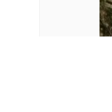
Contenido que expirara en VOD
Amazon Prime Video
Netflix
Filmin
Movistar+
Movistar+ Fibra