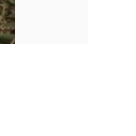
PlayMax
2026
Series populares
La Casa del Dragón
Silo
Ted Lasso
Stuart no consigue salvar el universo
Operaciones especiales: Lioness