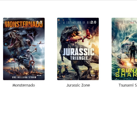
3.3
2.0
Monsternado
Jurassic Zone
Tsunami S
--
--