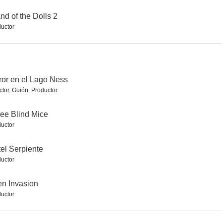
and of the Dolls 2
uctor
ror en el Lago Ness
ctor
,
Guión
,
Productor
ee Blind Mice
uctor
el Serpiente
uctor
en Invasion
uctor