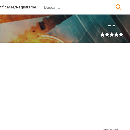
tificarse/Registrarse
--