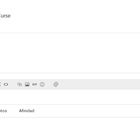
Curse
otos
Afinidad