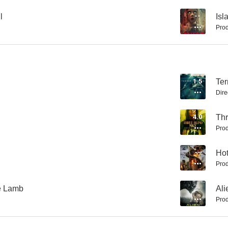
l
--
Isl
Prod
1.5
Ter
Dire
4.0
Thr
Prod
--
Hot
Prod
le Lamb
--
Ali
Prod