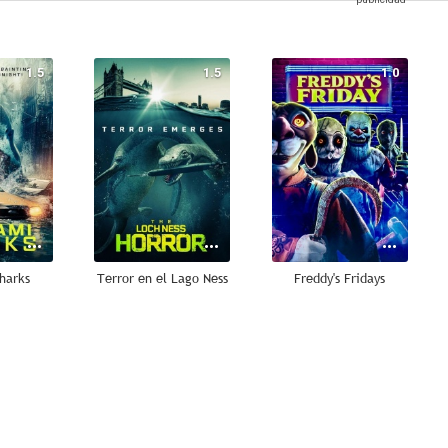
1.5
1.5
1.0
harks
Terror en el Lago Ness
Freddy's Fridays
--
--
--