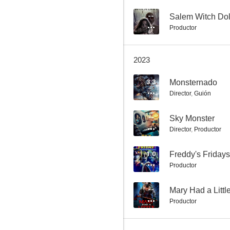
--
Salem Witch Dol
Productor
2023
3.3
Monsternado
Director
,
Guión
--
Sky Monster
Director
,
Productor
1.0
Freddy's Fridays
Productor
--
Mary Had a Litt
Productor