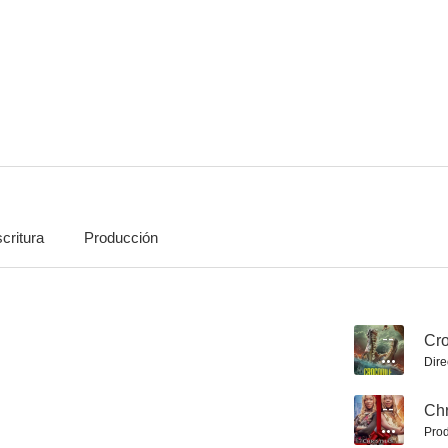
Christmas with the Twins
Salem Witch Doll
Island of the
--
--
critura
Producción
Alien Invasion
The Mermaid's Curse
Sink H
--
Cr
Dire
--
Chr
Prod