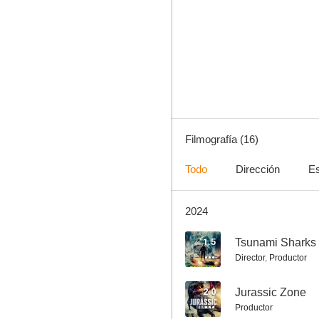
Crocodile Swarm
--
Filmografía (16)
Todo
Dirección
Es
2024
Mary Had a Little Lamb
1.5
Tsunami Sharks
Director
,
Productor
2.0
Jurassic Zone
Productor