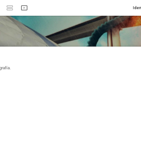
Iden
rafía.