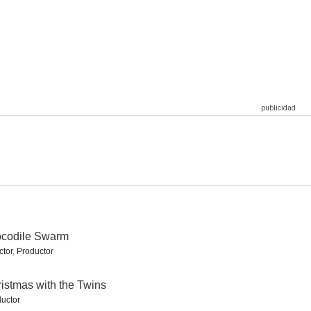
 Dolls 2
Sky Monster
Hotel Serpiente
--
ole
ocodile Swarm
ctor
,
Productor
istmas with the Twins
uctor