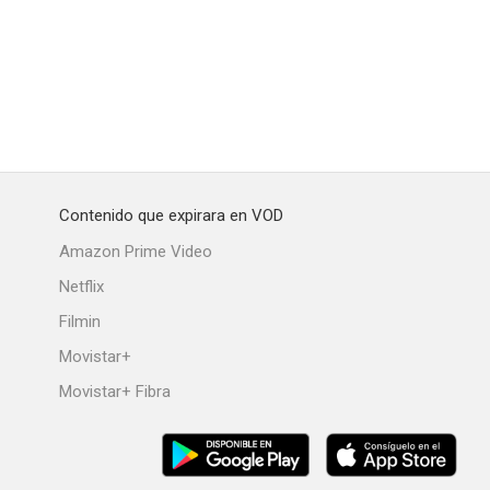
Contenido que expirara en VOD
Amazon Prime Video
Netflix
Filmin
Movistar+
Movistar+ Fibra