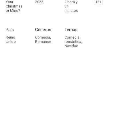
Your
2022
1 hora y
12+
Christmas
34
or Mine?
minutos
País
Géneros
Temas
Reino
Comedia
,
Comedia
Unido
Romance
romántica
,
Navidad