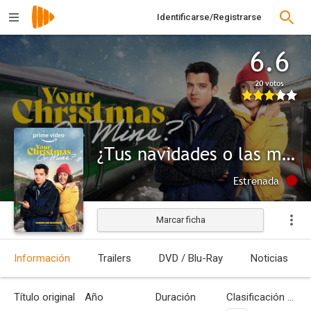
Identificarse/Registrarse
6.6
20 votos
¿Tus navidades o las mías?
Estrenada
Marcar ficha
Información
Trailers
DVD / Blu-Ray
Noticias
Título original
Año
Duración
Clasificación por edades