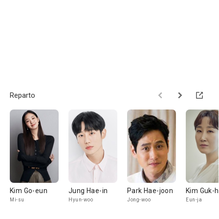
Reparto
Kim Go-eun
Jung Hae-in
Park Hae-joon
Kim Guk-
Mi-su
Hyun-woo
Jong-woo
Eun-ja