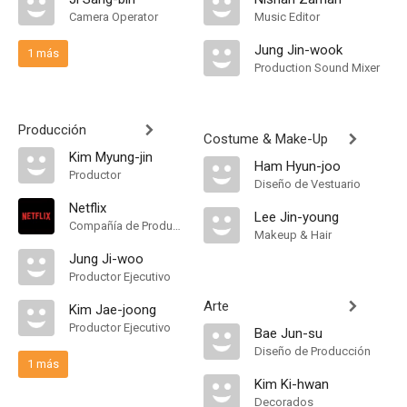
Camera Operator
Music Editor
Jung Jin-wook
1 más
Production Sound Mixer
Producción
Costume & Make-Up
Kim Myung-jin
Ham Hyun-joo
Productor
Diseño de Vestuario
Netflix
Lee Jin-young
Compañía de Produccion
Makeup & Hair
Jung Ji-woo
Productor Ejecutivo
Arte
Kim Jae-joong
Productor Ejecutivo
Bae Jun-su
Diseño de Producción
1 más
Kim Ki-hwan
Decorados