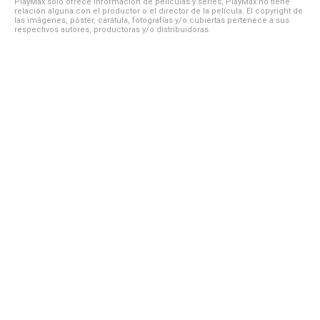
PlayMax solo ofrece información de películas y series, PlayMax no tiene
relación alguna con el productor o el director de la película. El copyright de
las imágenes, póster, carátula, fotografías y/o cubiertas pertenece a sus
respectivos autores, productoras y/o distribuidoras.