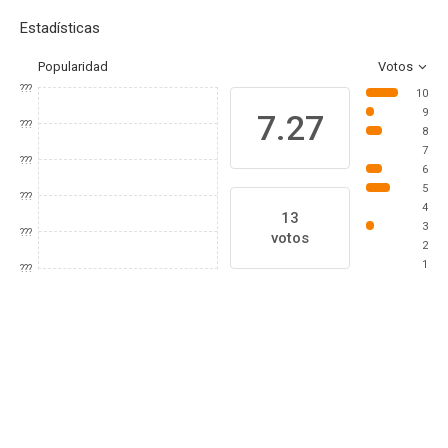
Estadísticas
Popularidad
Votos
???
10
9
7.27
???
8
7
???
6
5
???
4
13
3
???
votos
2
1
???