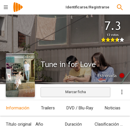
Identificarse/Registrarse
7.3
13 votos
Tune in for Love
Estrenada
Marcar ficha
Información
Trailers
DVD / Blu-Ray
Noticias
Título original
Año
Duración
Clasificación por edades