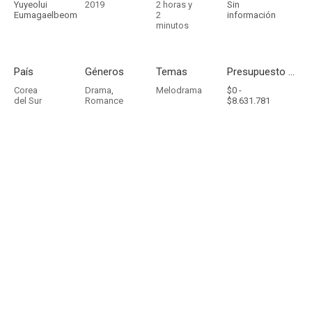
Yuyeolui
2019
2 horas y
Sin
Eumagaelbeom
2
información
minutos
País
Géneros
Temas
Presupuesto - Ingresos
Corea
Drama
,
Melodrama
$0 -
del Sur
Romance
$8.631.781