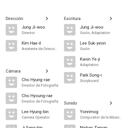
Dirección
Escritura
Jung Ji-woo
Jung Ji-woo
Director
Guión, Adaptation
Kim Hae-il
Lee Suk-yeon
Asistente de Dirección
Guión
Kwon Ye-ji
Adaptation
Cámara
Park Song-i
Cho Hyung-rae
Storyboard
Director de Fotografía
Cho Hyoung-rae
Director de Fotografía
Sonido
Lee Hyung-bin
Yonrimog
Camera Operator
Compositor de la Música Original
Ji Sang-bin
Nishan Zaman