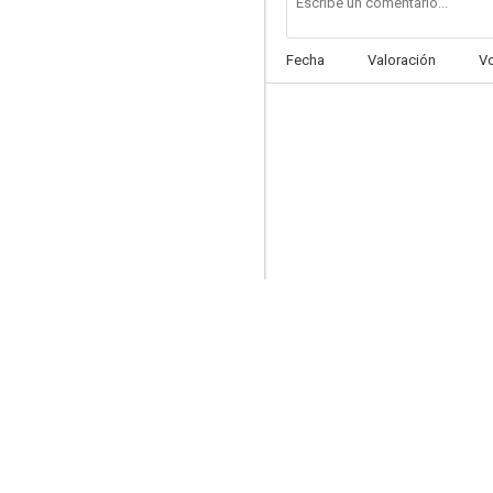
Fecha
Valoración
V
Mutantes en la universidad
5.0
Father's Day
4.5