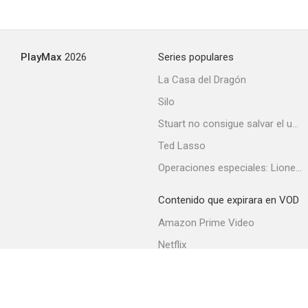
Hamster PSA
PlayMax
2026
Series populares
--
La Casa del Dragón
Silo
Stuart no consigue salvar el universo
Ted Lasso
Operaciones especiales: Lioness
Contenido que expirara en VOD
Rockabilly Vampire
Amazon Prime Video
--
Netflix
Filmin
Movistar+