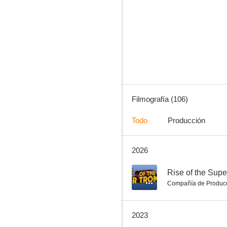
El día de la madre
6.1
Filmografía (106)
Todo
Producción
2026
El vengador tóxico
6.0
--
Rise of the Supe
Compañía de Produc
2023