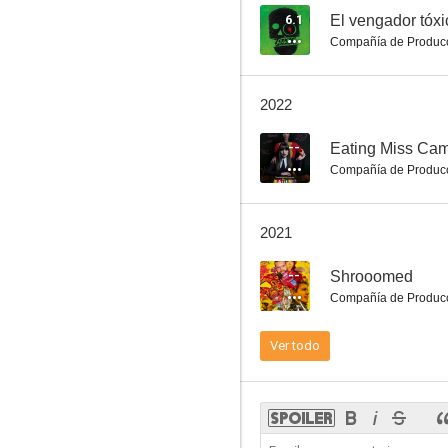
6.1
El vengador tóxi
Compañía de Produc
Combat Shock
2022
5.7
--
Eating Miss Cam
Compañía de Produc
2021
--
Shrooomed
Compañía de Produc
Mother's Day
Ver todo
5.5