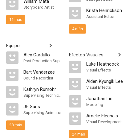
William Mata
Storyboard Artist
Krista Henrickson
Assistant Editor
11 más
4 más
Equipo
Alex Cardullo
Efectos Visuales
Post Production Supervisor
Luke Heathcock
Visual Effects
Bart Vanderzee
Sound Recordist
Aiden Kyungik Lee
Visual Effects
Kathryn Rumohr
Supervising Technical Director
Jonathan Lin
Modeling
JP Sans
Supervising Animator
Amelie Flechais
Visual Development
28 más
24 más