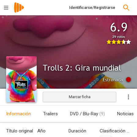
Identificarse/Registrarse
6.9
29 votos
Trolls 2: Gira mundial
Estrenada
Marcar ficha
Información
Trailers
DVD / Blu-Ray
(9)
Noticias
Título original
Año
Duración
Clasificación por edades