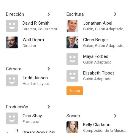
Dirección
Escritura
David P. Smith
Jonathan Aibel
Director, Co-Director
Guión, Guión Adaptado, Historia
Walt Dohrn
Glenn Berger
Director
Guión, Guión Adaptado, Historia
Maya Forbes
Guión Adaptado
Cámara
Elizabeth Tippet
Todd Jansen
Guión Adaptado
Head of Layout
6 más
Producción
Gina Shay
Sonido
Productor
Kelly Clarkson
Compositor de la Música Original
DreamWorks Animation