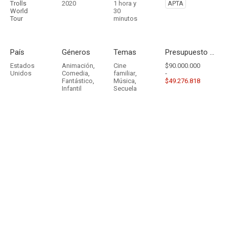
Trolls
2020
1 hora y
APTA
World
30
Tour
minutos
País
Géneros
Temas
Presupuesto - Ingresos
Estados
Animación
,
Cine
$90.000.000
Unidos
Comedia
,
familiar
,
-
Fantástico
,
Música
,
$49.276.818
Infantil
Secuela