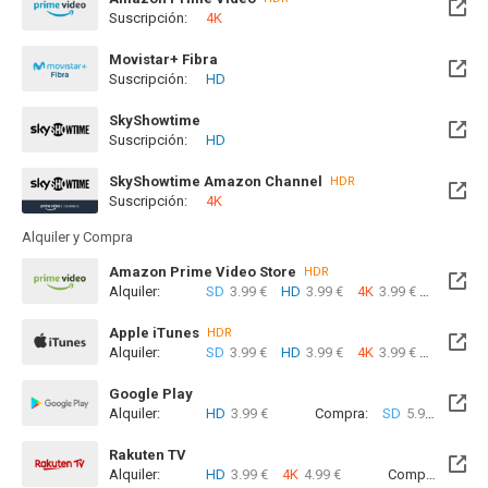
Suscripción:
4K
Movistar+ Fibra
Suscripción:
HD
Disponible hasta el Mié, 30 Jun 2027 (Quedan 10 meses)
SkyShowtime
Suscripción:
HD
Disponible hasta el Mié, 30 Jun 2027 (Quedan 10 meses)
SkyShowtime Amazon Channel
HDR
Suscripción:
4K
Alquiler y Compra
Amazon Prime Video Store
HDR
Alquiler:
SD
3.99 €
HD
3.99 €
4K
3.99 €
Com
Apple iTunes
HDR
Alquiler:
SD
3.99 €
HD
3.99 €
4K
3.99 €
Com
Google Play
Alquiler:
HD
3.99 €
Compra:
SD
5.99 €
HD
6
Rakuten TV
Alquiler:
HD
3.99 €
4K
4.99 €
Compra:
SD
5