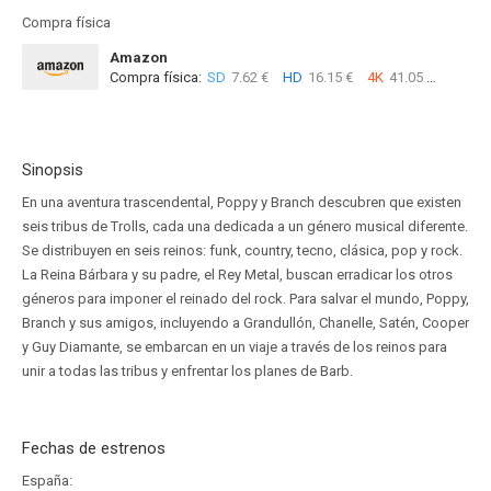
Compra física
Amazon
Compra física:
SD
7.62 €
HD
16.15 €
4K
41.05 €
Sinopsis
En una aventura trascendental, Poppy y Branch descubren que existen
seis tribus de Trolls, cada una dedicada a un género musical diferente.
Se distribuyen en seis reinos: funk, country, tecno, clásica, pop y rock.
La Reina Bárbara y su padre, el Rey Metal, buscan erradicar los otros
géneros para imponer el reinado del rock. Para salvar el mundo, Poppy,
Branch y sus amigos, incluyendo a Grandullón, Chanelle, Satén, Cooper
y Guy Diamante, se embarcan en un viaje a través de los reinos para
unir a todas las tribus y enfrentar los planes de Barb.
Fechas de estrenos
España: