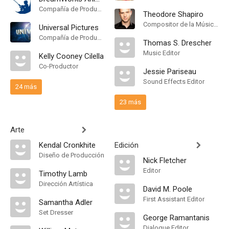
Compañía de Produccion
Theodore Shapiro
Compositor de la Música Original
Universal Pictures
Compañía de Produccion
Thomas S. Drescher
Music Editor
Kelly Cooney Cilella
Co-Productor
Jessie Pariseau
Sound Effects Editor
24 más
23 más
Arte
Kendal Cronkhite
Edición
Diseño de Producción
Nick Fletcher
Editor
Timothy Lamb
Dirección Artística
David M. Poole
First Assistant Editor
Samantha Adler
Set Dresser
George Ramantanis
Dialogue Editor