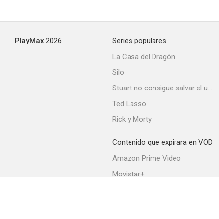
Esta lana es mía
PlayMax
2026
Series populares
--
La Casa del Dragón
Silo
Stuart no consigue salvar el universo
Ted Lasso
Rick y Morty
Contenido que expirara en VOD
Bugs Bunny: How Bugs Bunny Won the West
Amazon Prime Video
--
Movistar+
Netflix
Filmin