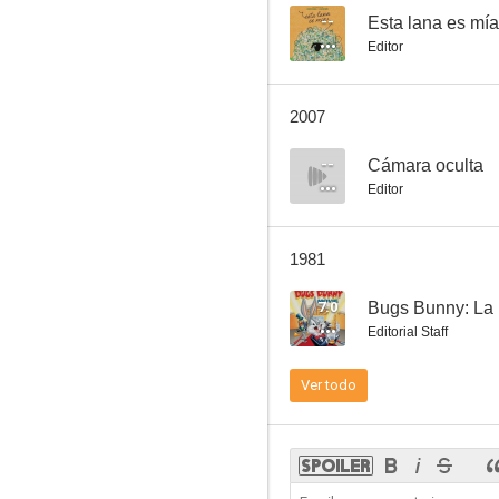
--
Esta lana es mía
Editor
Porky: El cinéfilo
2007
10
--
Cámara oculta
Editor
1981
7.0
Bugs Bunny: La 
Editorial Staff
The mice will play
Ver todo
10