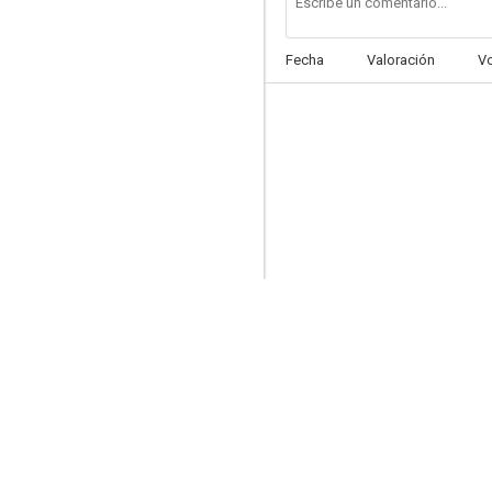
Fecha
Valoración
V
The Night Watchman
10
Quiero ser un marinero
9.5