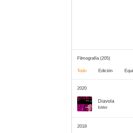
Bugs Bunny: A Wild Hare
10
Filmografía (205)
Todo
Edición
Equ
2020
Porky: Prehistoric Porky
10
--
Diavola
Editor
2018