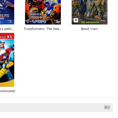
Transformers: La película
Transformers: The Headmasters
Beast Wars
8.5
 Animated