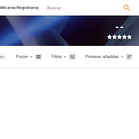
tificarse/Registrarse
--
Poster
Filtrar
Primeras añadidas
ies
ión
TVE
026
20m