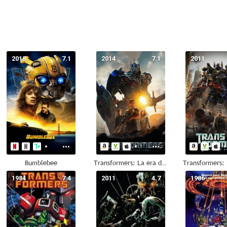
2018
7.1
2014
7.1
2011
Bumblebee
Transformers: La era de la extinción
1984
7.4
2011
4.7
1986