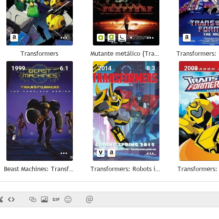
Transformers
Mutante metálico (Transmorfers)
1999
6.1
2014
8.3
2008
Beast Machines: Transformers
Transformers: Robots in Disguise
Transformers: