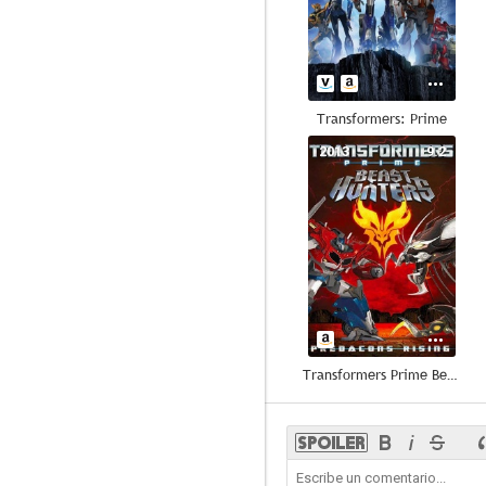
Transformers: Prime
2013
9.2
Transformers Prime Beast Hunters: Predacons Rising