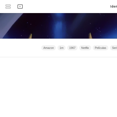
Iden
Amazon
1m
1967
Netflix
Películas
Ser
Animación
Crimen
Serie de TV
Filmaffinity
Acc
2020 - 2031
2015 - 2031
2021 - 2025
Filmin
Clan 
España
2026 - 2031
Romance
Intriga
Anime
2
HBO
Bélico
40m - 1h 