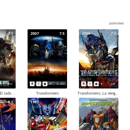
7.1
2007
7.5
2009
7.0
Transformers: El lado oscuro de la luna
Transformers
Transformers: La venganza de los caídos
8.1
1987
10
1996
10