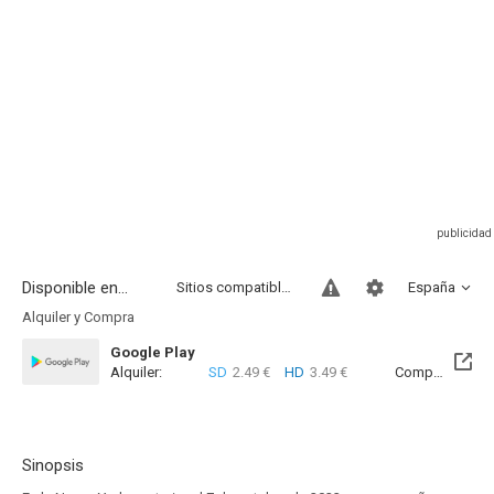
Disponible en...
Sitios compatibles
España
Alquiler y Compra
Google Play
Alquiler:
SD
2.49 €
HD
3.49 €
Compra:
SD
5
Sinopsis