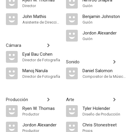
Ryen W. Thomas
Nimrod Shapira
Director
Guión
John Mathis
Benjamin Johnston
Asistente de Dirección
Guión
Jordon Alexander
Guión
Cámara
Eyal Bau Cohen
Director de Fotografía
Sonido
Manoj Narula
Daniel Salomon
Director de Fotografía
Compositor de la Música Original
Producción
Arte
Ryen W. Thomas
Tyler Holender
Productor
Diseño de Producción
Jordon Alexander
Chris Stonestreet
Productor
Props