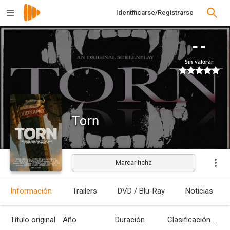
Identificarse/Registrarse
--
Sin valorar
Torn
Marcar ficha
Estrenada
Información
Trailers
DVD / Blu-Ray
Noticias
Título original
Año
Duración
Clasificación por edades