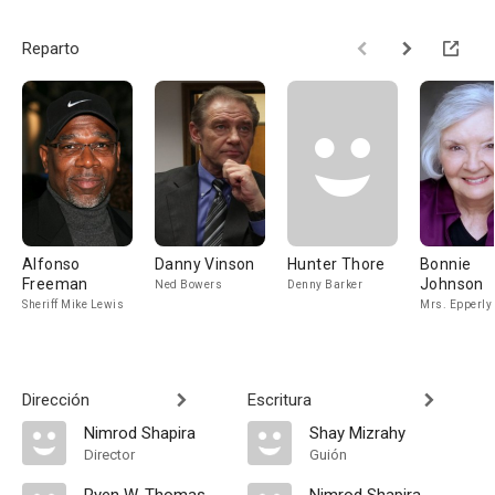
Reparto
Alfonso
Danny Vinson
Hunter Thore
Bonnie
Freeman
Johnson
Ned Bowers
Denny Barker
Sheriff Mike Lewis
Mrs. Epperly
Dirección
Escritura
Nimrod Shapira
Shay Mizrahy
Director
Guión