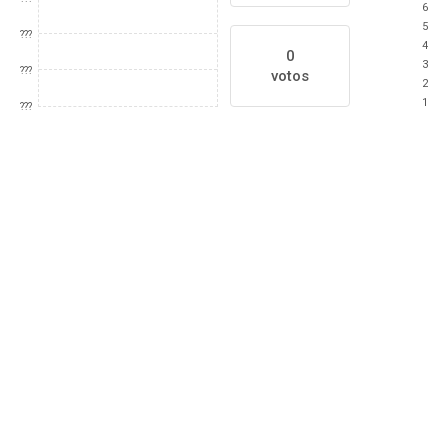
6
5
???
4
0
3
???
votos
2
1
???