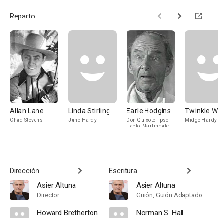
Reparto
Allan Lane
Linda Stirling
Earle Hodgins
Twinkle W
Chad Stevens
June Hardy
Don Quixote 'Ipso-
Midge Hardy
Facto' Martindale
Dirección
Escritura
Asier Altuna
Asier Altuna
Director
Guión, Guión Adaptado
Howard Bretherton
Norman S. Hall