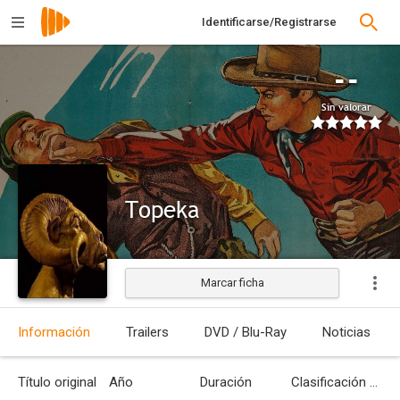
Identificarse/Registrarse
--
Sin valorar
Topeka
Marcar ficha
Estrenada
Información
Trailers
DVD / Blu-Ray
Noticias
Título original
Año
Duración
Clasificación por edades