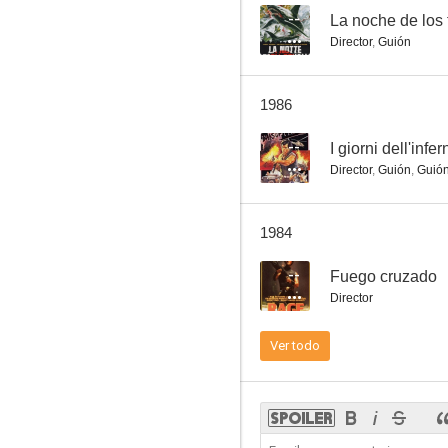
--
La noche de los 
Director
,
Guión
Pánico
1986
--
--
I giorni dell'infer
Director
,
Guión
,
Guió
1984
--
Fuego cruzado
Director
Pasión
Ver todo
--