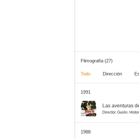
Las aventuras de Tim y Buck
--
Filmografía (27)
Todo
Dirección
Es
1991
Fuego cruzado
--
--
Las aventuras d
Director
,
Guión
,
Histo
1988