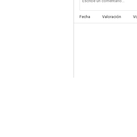
Fecha
Valoración
V
Los pequeños coyotes de Kid O'Hara
--
Repóker de bribones
--