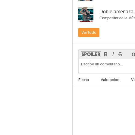
--
Doble amenaza
Compositor de la Mús
Ver todo
Long Shadows
--
Fecha
Valoración
V
Doble amenaza
--