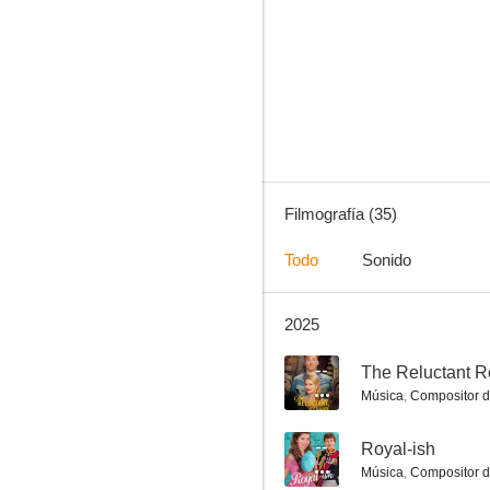
Sand Dollar Cove
5.5
Filmografía (35)
Todo
Sonido
2025
Volver en primavera
4.0
--
The Reluctant R
Música
,
Compositor d
--
Royal-ish
Música
,
Compositor d