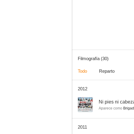
Médico de familia
9.0
Filmografía (30)
Todo
Reparto
2012
Suspiros de España (y Portugal)
6.9
--
Ni pies ni cabez
Aparece como
Brigad
2011