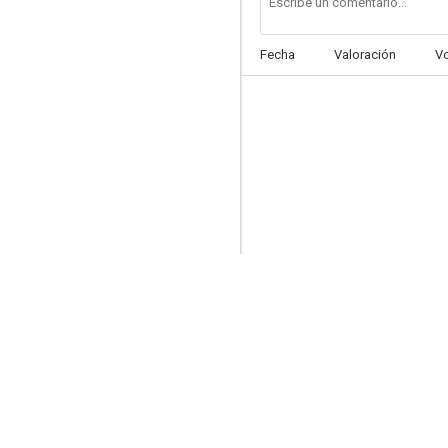
Fecha
Valoración
V
El oro de Moscú
4.0
Sevilla Connection
--