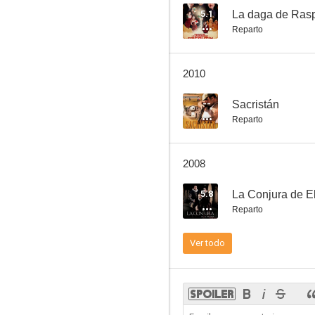
5.1
La daga de Rasp
Reparto
Farmacia de guardia
2010
6.0
--
Sacristán
Reparto
2008
5.8
La Conjura de El
Reparto
La banda de Pérez
Ver todo
5.6