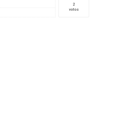
2
votos