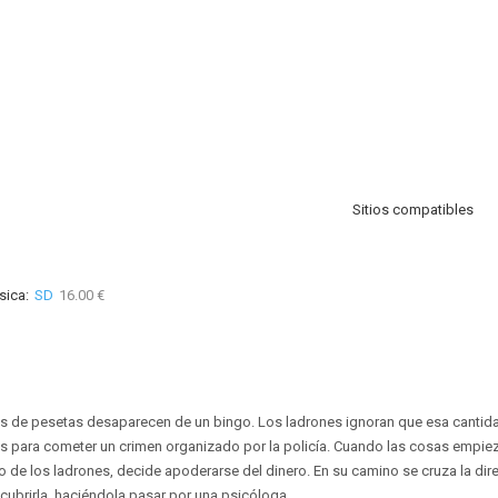
Sitios compatibles
sica:
SD
16.00 €
es de pesetas desaparecen de un bingo. Los ladrones ignoran que esa cantid
s para cometer un crimen organizado por la policía. Cuando las cosas empie
o de los ladrones, decide apoderarse del dinero. En su camino se cruza la dire
ubrirla, haciéndola pasar por una psicóloga.