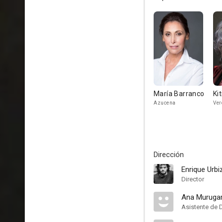
María Barranco
Ki
Azucena
Ver
Dirección
Enrique Urbi
Director
Ana Muruga
Asistente de 