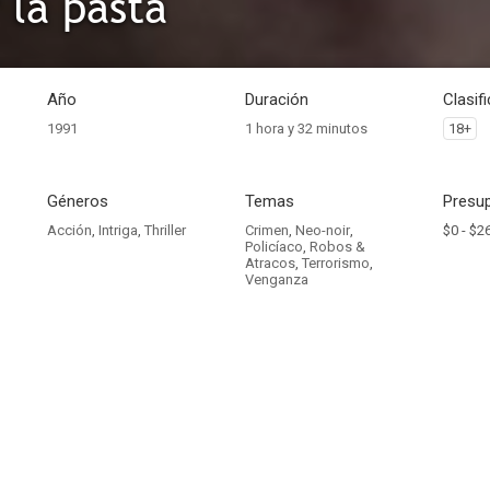
 la pasta
Año
Duración
Clasif
1991
1 hora y 32 minutos
18+
Géneros
Temas
Presup
Acción
,
Intriga
,
Thriller
Crimen
,
Neo-noir
,
$0 -
$2
Policíaco
,
Robos &
Atracos
,
Terrorismo
,
Venganza