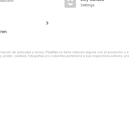
oducción
Settings
rren
ación de películas y series, PlayMax no tiene relación alguna con el productor o el d
, póster, carátula, fotografías y/o cubiertas pertenece a sus respectivos autores, pr