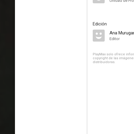
Unidad de Pr
Edición
Ana Muruga
Editor
PlayMax solo ofrece inform
copyright de las imágenes
distribuidoras.