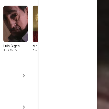
Luis Ciges
Maite Blasco
Pedro Díez del
Caco Sena
Corral
José María
Asunción
Casares
Blasco