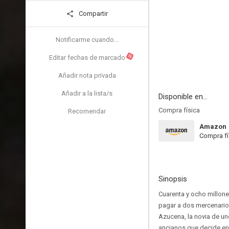
Compartir
Notificarme cuando...
N
Editar fechas de marcado
Añadir nota privada
Añadir a la lista/s
Disponible en...
Compra física
Recomendar
Amazon
Compra fí
Sinopsis
Cuarenta y ocho millon
pagar a dos mercenario
Azucena, la novia de un
ancianos que decide enc