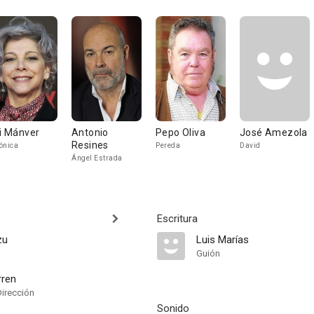
ti Mánver
Antonio
Pepo Oliva
José Amezola
Resines
ónica
Pereda
David
Ángel Estrada
Escritura
zu
Luis Marías
Guión
rren
Dirección
Sonido