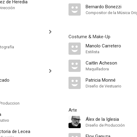
ez de Heredia
Bernardo Bonezzi
Dirección
Compositor de la Música Orig
Costume & Make-Up
Manolo Carretero
tografía
Estilista
Caitlin Acheson
Maquilladora
ncado
Patricia Monné
Diseño de Vestuario
Produccion
Arte
a
Álex de la Iglesia
cutivo
Diseño de Producción
ctoria de Lecea
Eloy Ganuza