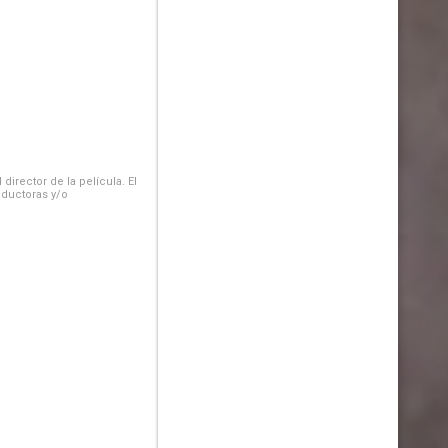
irector de la película. El
oductoras y/o