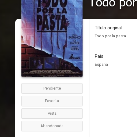
Todo por
Título original
Todo por la pasta
País
España
Pendiente
Favorita
Vista
Abandonada