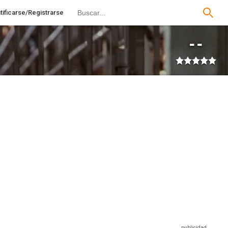
tificarse/Registrarse
--