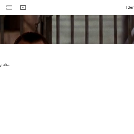
Iden
rafía.