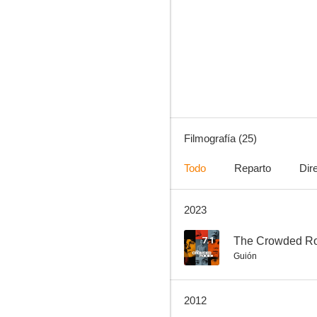
Smoochy
--
Filmografía (25)
Todo
Reparto
Dir
2023
Angie
--
7.1
The Crowded R
Guión
2012