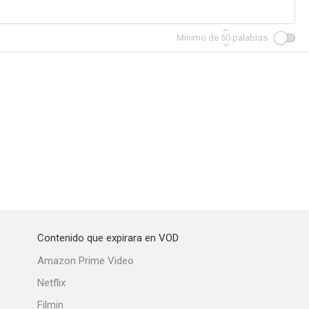
Mínimo de
50
palabras
Contenido que expirara en VOD
Amazon Prime Video
Netflix
Filmin