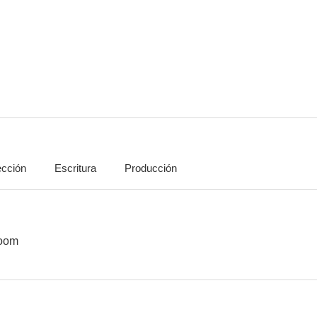
La niñera y el presidente
School Rock Band (Bandslam)
Secuest
--
--
ección
Escritura
Producción
Fly by Night
Bajo presión: Cómo se hizo 'Abyss'
Romance o
--
--
oom