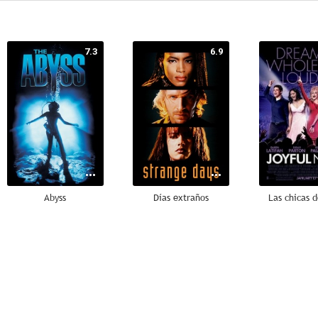
7.3
6.9
Abyss
Días extraños
Las chicas d
6.4
6.1