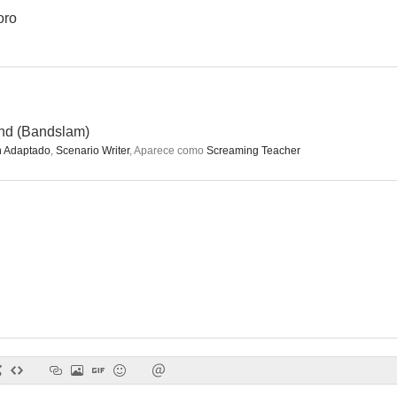
oro
Bajo presión
Un hombre inocente
nd (Bandslam)
n Adaptado
,
Scenario Writer
,
Aparece como
Screaming Teacher