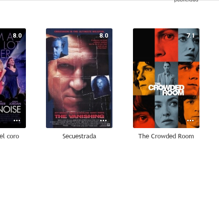
8.0
8.0
7.1
el coro
Secuestrada
The Crowded Room
6.0
5.0
--