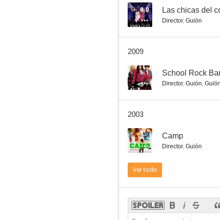
8.0
Las chicas del c
Director
,
Guión
La oportunidad llama a la puerta
2009
--
6.1
School Rock Ba
Director
,
Guión
,
Guió
2003
--
Camp
Director
,
Guión
P.O.P.
Ver todo