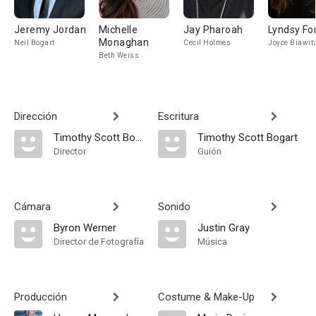
Jeremy Jordan
Michelle
Jay Pharoah
Lyndsy Fo
Monaghan
Neil Bogart
Cecil Holmes
Joyce Biawit
Beth Weiss
Dirección
Escritura
Timothy Scott Bogart
Timothy Scott Bogart
Director
Guión
Cámara
Sonido
Byron Werner
Justin Gray
Director de Fotografía
Música
Producción
Costume & Make-Up