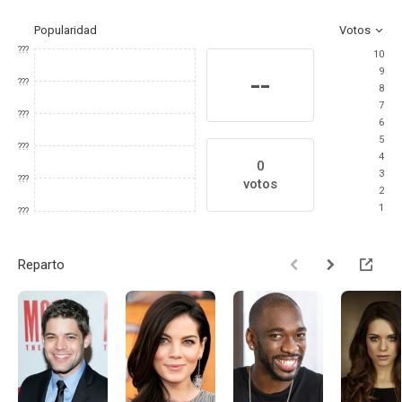
Popularidad
Votos
???
10
9
--
???
8
7
???
6
5
???
4
0
3
???
votos
2
1
???
Reparto