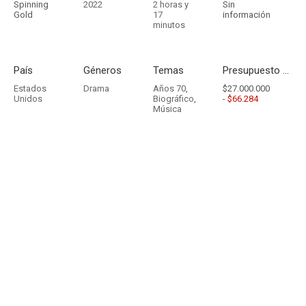
Spinning
2022
2 horas y
Sin
Gold
17
información
minutos
País
Géneros
Temas
Presupuesto - Ingresos
Estados
Drama
Años 70
,
$27.000.000
Unidos
Biográfico
,
-
$66.284
Música