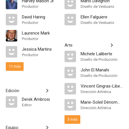
Harvey Mason Jr.
Mario Davignon
Productor
Diseño de Vestuario
David Haring
Ellen Falguiere
Productor
Diseño de Vestuario
Laurence Mark
Productor
Arte
Jessica Martins
Michele Laliberte
Productor
Diseño de Producción
11 más
John El Manahi
Diseño de Producción
Vincent Gingras-Liberali
Edición
Dirección Artística
Derek Ambrosi
Marie-Soleil Dénommé
Editor
Dirección Artística
3 más
Equipo