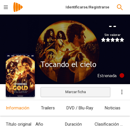
Identificarse/Registrarse
--
Sin valorar
Tocando el cielo
Estrenada
Marcar ficha
Información
Trailers
DVD / Blu-Ray
Noticias
Título original
Año
Duración
Clasificación por edades