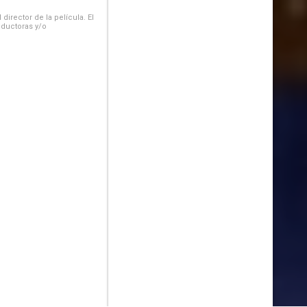
irector de la película. El
oductoras y/o