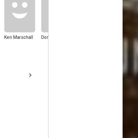
Ken Marschall
Don Lynch
Jon Landau
Eva Hart