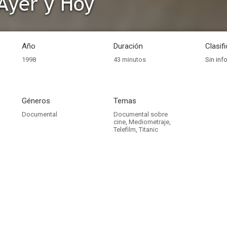
 Ayer y Hoy
Año
Duración
Clasif
1998
43 minutos
Sin inf
Géneros
Temas
Documental
Documental sobre
cine
,
Mediometraje
,
Telefilm
,
Titanic