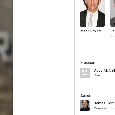
Peter Coyote
J
Ca
Dirección
Doug McCall
Director
Sonido
James Horn
Compositor de