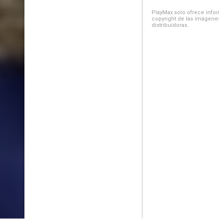
PlayMax solo ofrece inform
copyright de las imágenes
distribuidoras.