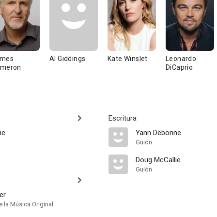
ames
Al Giddings
Kate Winslet
Leonardo
meron
DiCaprio
Escritura
ie
Yann Debonne
Guión
Doug McCallie
Guión
er
 la Música Original