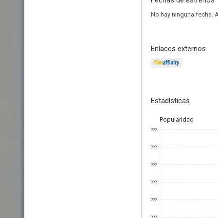
Fechas de estrenos
No hay ninguna fecha.
A
Enlaces externos
Estadísticas
Popularidad
???
???
???
???
???
???