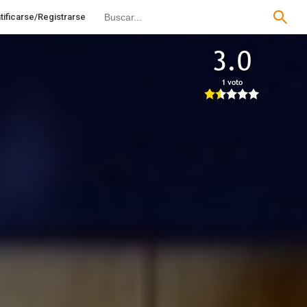
tificarse/Registrarse
3.0
1 voto