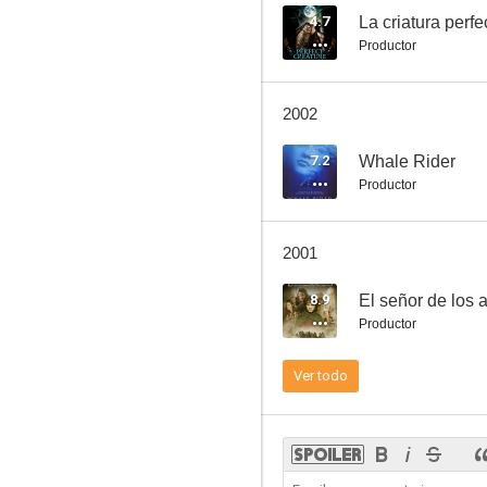
4.7
La criatura perfe
Productor
Un ángel vestido de verde
2002
--
7.2
Whale Rider
Productor
2001
8.9
El señor de los 
Productor
El Superviviente
Ver todo