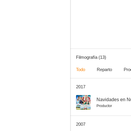
La criatura perfecta
--
Filmografía (13)
Todo
Reparto
Pro
2017
Reckless Kelly
--
4.0
Navidades en N
Productor
2007