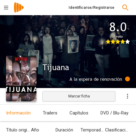
Identificarse/Registrarse
8.0
1 voto
Tijuana
A la espera de renovación
Marcar ficha
Información
Trailers
Capítulos
DVD / Blu-Ray
Título original
Año
Duración
Temporadas
Clasificación por edades