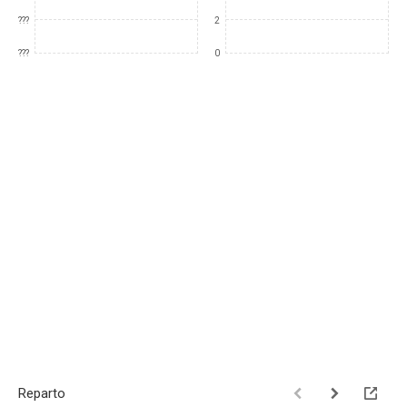
???
2
???
0
Reparto