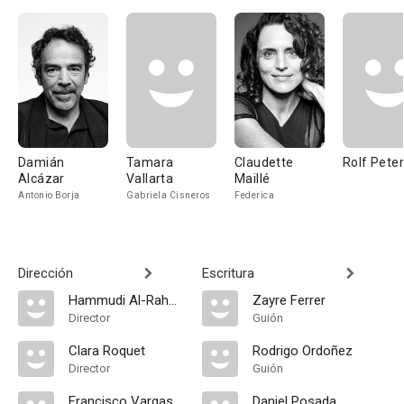
Damián
Tamara
Claudette
Rolf Pete
Alcázar
Vallarta
Maillé
Antonio Borja
Gabriela Cisneros
Federica
Dirección
Escritura
Hammudi Al-Rahmoun Font
Zayre Ferrer
Director
Guión
Clara Roquet
Rodrigo Ordoñez
Director
Guión
Francisco Vargas
Daniel Posada