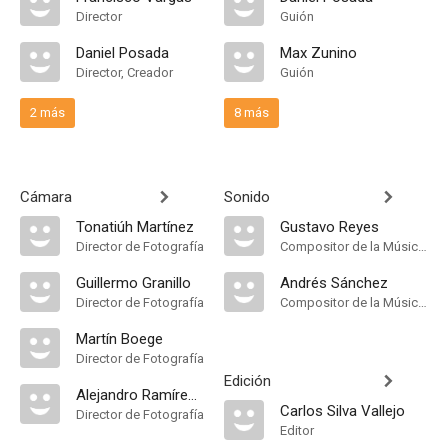
Director
Guión
Daniel Posada
Max Zunino
Director, Creador
Guión
2 más
8 más
Cámara
Sonido
Tonatiúh Martínez
Gustavo Reyes
Director de Fotografía
Compositor de la Música Original
Guillermo Granillo
Andrés Sánchez
Director de Fotografía
Compositor de la Música Original
Martín Boege
Director de Fotografía
Edición
Alejandro Ramírez Corona
Carlos Silva Vallejo
Director de Fotografía
Editor