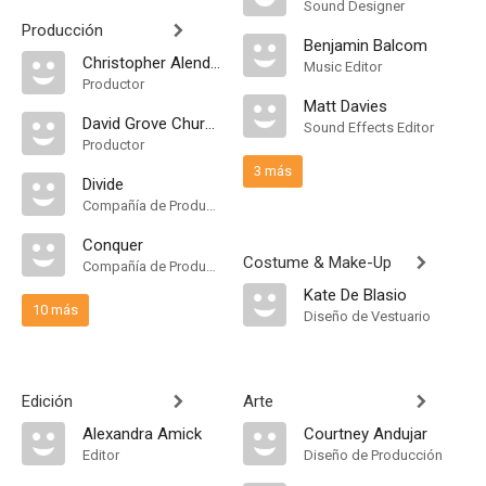
Sound Designer
Producción
Benjamin Balcom
Christopher Alender
Music Editor
Productor
Matt Davies
David Grove Churchill Viste
Sound Effects Editor
Productor
3 más
Divide
Compañía de Produccion
Conquer
Costume & Make-Up
Compañía de Produccion
Kate De Blasio
10 más
Diseño de Vestuario
Edición
Arte
Alexandra Amick
Courtney Andujar
Editor
Diseño de Producción