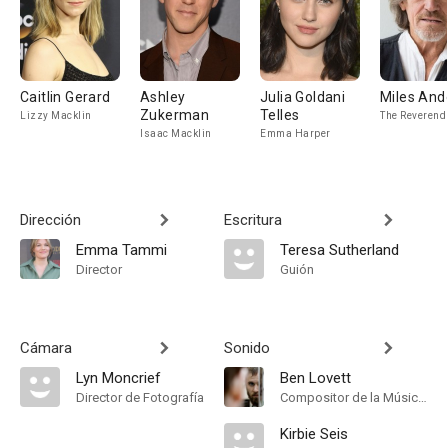
Caitlin Gerard
Ashley
Julia Goldani
Miles And
Zukerman
Telles
Lizzy Macklin
The Reverend
Isaac Macklin
Emma Harper
Dirección
Escritura
Emma Tammi
Teresa Sutherland
Director
Guión
Cámara
Sonido
Lyn Moncrief
Ben Lovett
Director de Fotografía
Compositor de la Música Original
Kirbie Seis