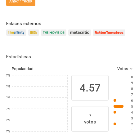
Añadir fecha
Enlaces externos
Estadísticas
Popularidad
Votos
???
10
9
4.57
???
8
7
???
6
5
???
4
7
3
???
votos
2
1
???