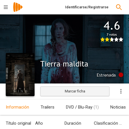
Identificarse/Registrarse
4.6
7 votos
Tierra maldita
Estrenada
Marcar ficha
Información
Trailers
DVD / Blu-Ray
(1)
Noticias
Título original
Año
Duración
Clasificación por edades