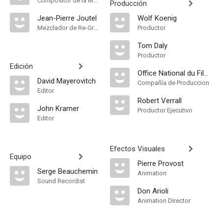
Compositor de la Música Original
Producción
Jean-Pierre Joutel
Wolf Koenig
Mezclador de Re-Grabación de Sonido
Productor
Tom Daly
Productor
Edición
Office National du Film du Canada
David Mayerovitch
Compañía de Produccion
Editor
Robert Verrall
John Kramer
Productor Ejecutivo
Editor
Efectos Visuales
Equipo
Pierre Provost
Serge Beauchemin
Animation
Sound Recordist
Don Arioli
Animation Director