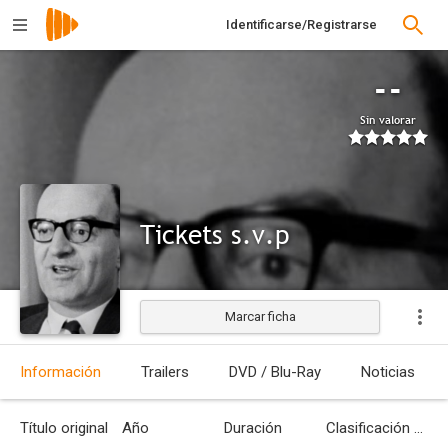
Identificarse/Registrarse
--
Sin valorar
Tickets s.v.p
Marcar ficha
Estrenada
Información
Trailers
DVD / Blu-Ray
Noticias
Título original
Año
Duración
Clasificación por edades