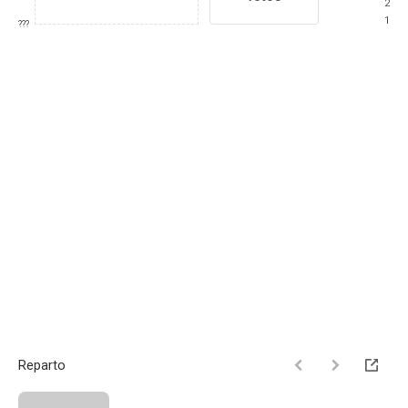
2
1
???
Reparto