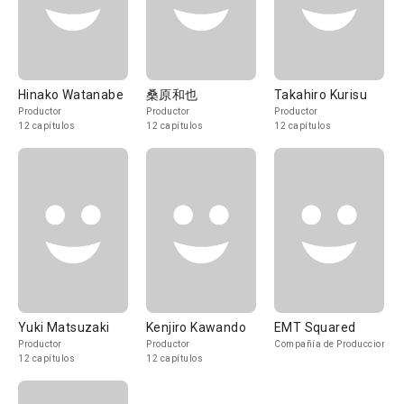
Hinako Watanabe
桑原和也
Takahiro Kurisu
Productor
Productor
Productor
12 capítulos
12 capítulos
12 capítulos
Yuki Matsuzaki
Kenjiro Kawando
EMT Squared
Productor
Productor
Compañía de Produccion
12 capítulos
12 capítulos