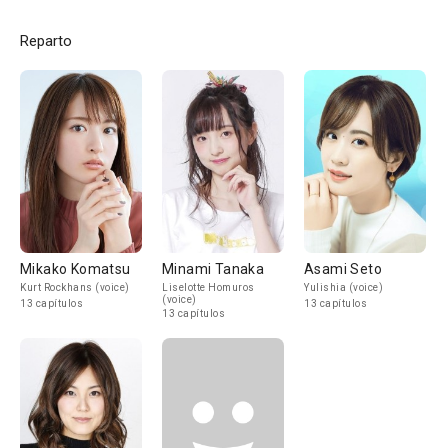
Reparto
Mikako Komatsu
Minami Tanaka
Asami Seto
Kurt Rockhans (voice)
Liselotte Homuros
Yulishia (voice)
(voice)
13 capítulos
13 capítulos
13 capítulos