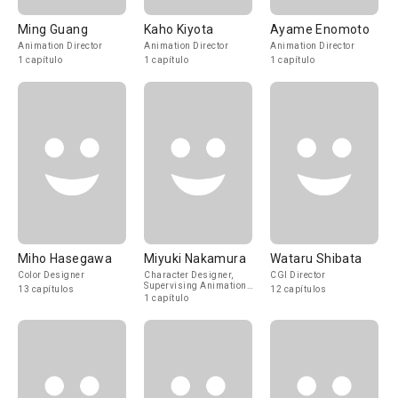
Ming Guang
Kaho Kiyota
Ayame Enomoto
Animation Director
Animation Director
Animation Director
1 capítulo
1 capítulo
1 capítulo
Miho Hasegawa
Miyuki Nakamura
Wataru Shibata
Color Designer
Character Designer,
CGI Director
Supervising Animation
13 capítulos
12 capítulos
Director
1 capítulo