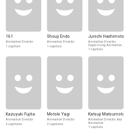
161
Shouji Endo
Junichi Hashimoto
Animation Director
Animation Director
Animation Director,
Supervising Animation
1 capítulo
1 capítulo
Director
1 capítulo
Kazuyuki Fujita
Motoki Yagi
Katsuji Matsumoto
Animation Director
Animation Director
Animation Director, Key
Animation
2 capítulos
2 capítulos
1 capítulo