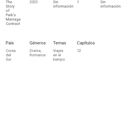
The
2023
Sin
1
Sin
Story
información
información
of
Park’s
Marriage
Contract
País
Géneros
Temas
Capítulos
Corea
Drama
,
Viajes
12
del
Romance
en el
Sur
tiempo