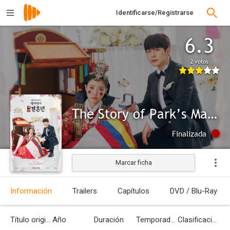
Identificarse/Registrarse
6.3
2 votos
The Story of Park’s Marriage Contract
Finalizada
Marcar ficha
Información
Trailers
Capítulos
DVD / Blu-Ray
Título original
Año
Duración
Temporadas
Clasificación por edades