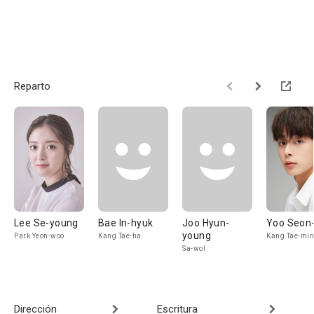
Reparto
Lee Se-young
Bae In-hyuk
Joo Hyun-
Yoo Seon
young
Park Yeon-woo
Kang Tae-ha
Kang Tae-min
Sa-wol
Dirección
Escritura