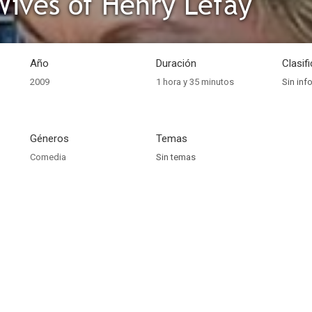
Wives of Henry Lefay
Año
Duración
Clasif
2009
1 hora y 35 minutos
Sin inf
Géneros
Temas
Comedia
Sin temas