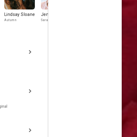
Lindsay Sloane
Jenna Dewan
Paz Vega
Edward
Herrmann
Autumn
Sarah Jane
Veronica
John Goodeno
inal