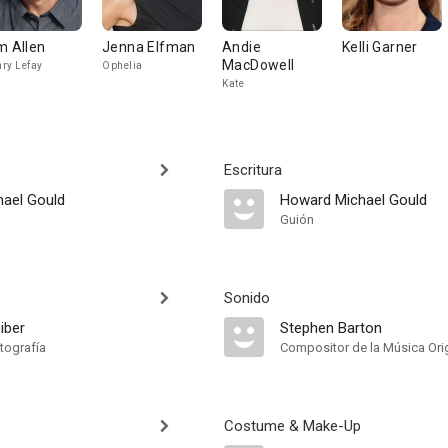
m Allen
Jenna Elfman
Andie
Kelli Garner
MacDowell
ry Lefay
Ophelia
Kate
Escritura
ael Gould
Howard Michael Gould
Guión
Sonido
iber
Stephen Barton
tografía
Compositor de la Música Orig
Costume & Make-Up