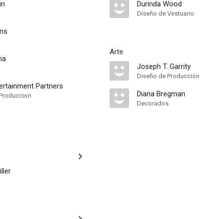
in
Durinda Wood
Diseño de Vestuario
ins
Arte
ma
Joseph T. Garrity
Diseño de Producción
ntertainment Partners
Diana Bregman
Produccion
Decorados
ller