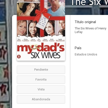
The Six 
Título original
The Six Wives of Henry
Lefay
País
Estados Unidos
Pendiente
Favorita
Vista
Abandonada