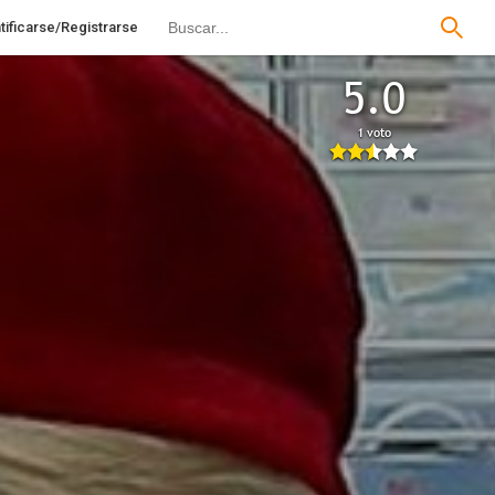
tificarse/Registrarse
5.0
1 voto