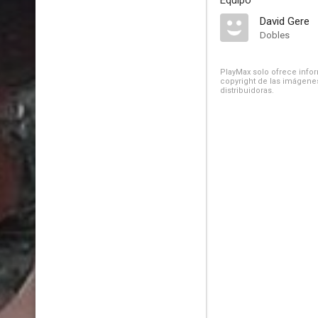
Equipo
David Gere
Dobles
PlayMax solo ofrece inform
copyright de las imágenes
distribuidoras.