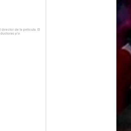
irector de la película. El
oductoras y/o