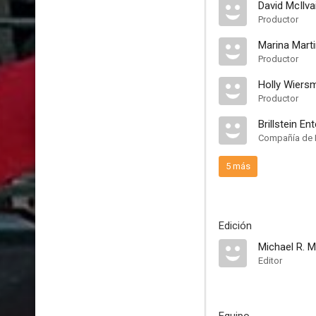
David McIlva
Productor
Marina Mart
Productor
Holly Wiers
Productor
Brillstein E
Compañía de 
5 más
Edición
Michael R. Mi
Editor