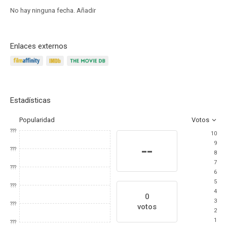
No hay ninguna fecha.
Añadir
Enlaces externos
Estadísticas
Popularidad
Votos
???
10
9
--
???
8
7
???
6
5
???
4
0
3
???
votos
2
1
???