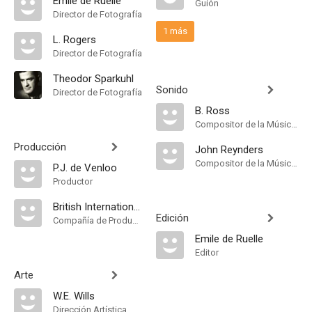
Emile de Ruelle
Guión
Director de Fotografía
1 más
L. Rogers
Director de Fotografía
Theodor Sparkuhl
Sonido
Director de Fotografía
B. Ross
Compositor de la Música Original, Sound
Producción
John Reynders
Compositor de la Música Original, Music Director
P.J. de Venloo
Productor
British International Pictures
Edición
Compañía de Produccion
Emile de Ruelle
Editor
Arte
W.E. Wills
Dirección Artística