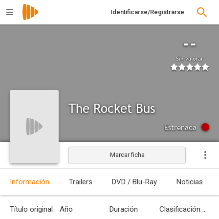
Identificarse/Registrarse
--
Sin valorar
The Rocket Bus
Estrenada
Marcar ficha
Información
Trailers
DVD / Blu-Ray
Noticias
Título original
Año
Duración
Clasificación por edades