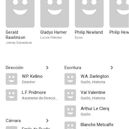
Gerald
Gladys Hamer
Philip Newland
Philip He
Rawlinson
Lizzie Fletcher
Djinn
Jimmy Donaldson
Dirección
Escritura
W.P. Kellino
W.A. Darlington
Director
Guión, Historia
L.F. Pridmore
Val Valentine
Asistente de Dirección
Guión, Historia
Arthur Le Clerq
Guión
Cámara
Blanche Metcalfe