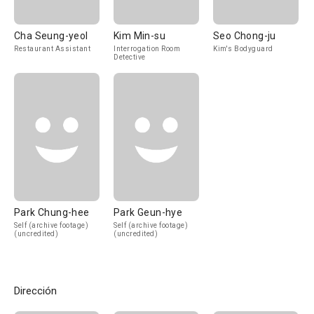
Cha Seung-yeol
Kim Min-su
Seo Chong-ju
Restaurant Assistant
Interrogation Room
Kim's Bodyguard
Detective
Park Chung-hee
Park Geun-hye
Self (archive footage)
Self (archive footage)
(uncredited)
(uncredited)
Dirección