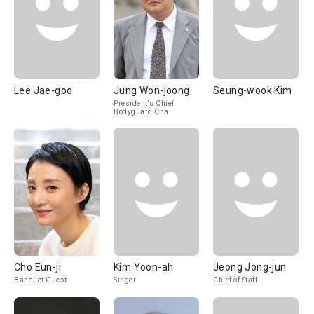
Lee Jae-goo
Jung Won-joong
Seung-wook Kim
President's Chief
Bodyguard Cha
Cho Eun-ji
Kim Yoon-ah
Jeong Jong-jun
Banquet Guest
Singer
Chief of Staff