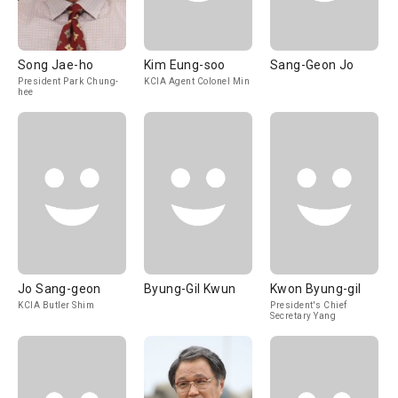
Song Jae-ho
Kim Eung-soo
Sang-Geon Jo
President Park Chung-
KCIA Agent Colonel Min
hee
Jo Sang-geon
Byung-Gil Kwun
Kwon Byung-gil
KCIA Butler Shim
President's Chief
Secretary Yang