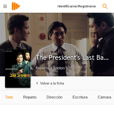
Identificarse/Registrarse
The President's Last Bang
Reparto y Equipo
Volver a la ficha
Todo
Reparto
Dirección
Escritura
Cámara