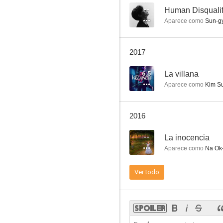
--
Human Disqualif
Aparece como
Sun-g
Strangers Again
2017
--
6.5
La villana
Aparece como
Kim S
2016
--
La inocencia
Aparece como
Na Ok-
La inocencia
Ver todo
--