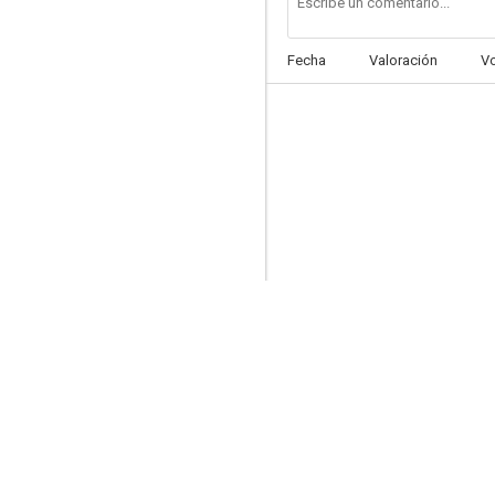
Fecha
Valoración
V
Let's Eat
--
Yoga Class
--