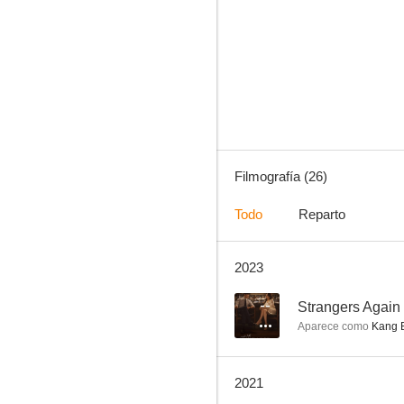
Running Man
6.0
Filmografía (26)
Todo
Reparto
2023
Amor y matrimonio
--
--
Strangers Again
Aparece como
Kang B
2021