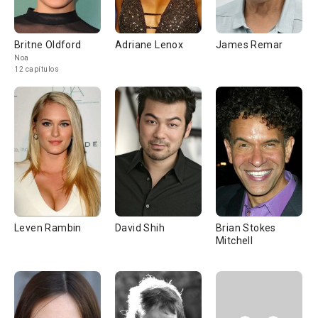
Britne Oldford
Adriane Lenox
James Remar
Noa
12 capítulos
Leven Rambin
David Shih
Brian Stokes
Mitchell