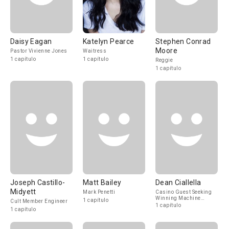
Daisy Eagan
Katelyn Pearce
Stephen Conrad
Moore
Pastor Vivienne Jones
Waitress
1 capítulo
1 capítulo
Reggie
1 capítulo
Joseph Castillo-
Matt Bailey
Dean Ciallella
Midyett
Mark Penetti
Casino Guest Seeking
Winning Machine
1 capítulo
Cult Member Engineer
(uncredited)
1 capítulo
1 capítulo