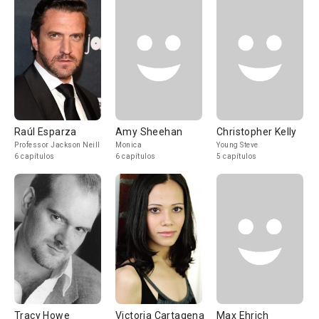
Raúl Esparza
Amy Sheehan
Christopher Kelly
Professor Jackson Neill
Monica
Young Steve
6 capítulos
6 capítulos
5 capítulos
Tracy Howe
Victoria Cartagena
Max Ehrich