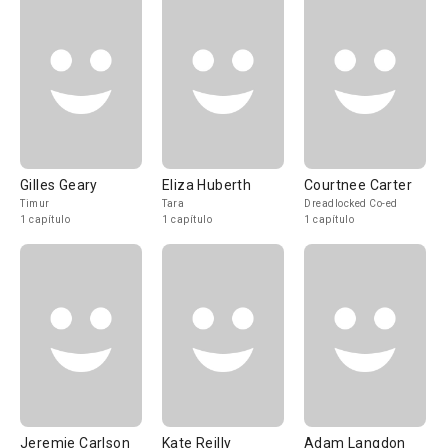
Gilles Geary
Eliza Huberth
Courtnee Carter
Timur
Tara
Dreadlocked Co-ed
1 capítulo
1 capítulo
1 capítulo
Jeremie Carlson
Kate Reilly
Adam Langdon