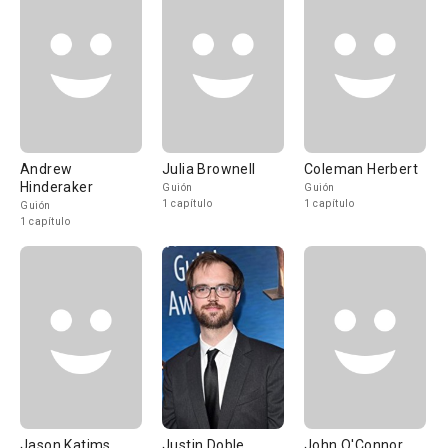
Andrew
Julia Brownell
Coleman Herbert
Hinderaker
Guión
Guión
1 capítulo
1 capítulo
Guión
1 capítulo
Jason Katims
Justin Doble
John O'Connor