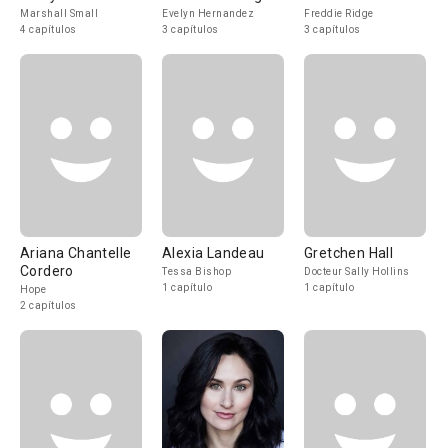
Marshall Small
Evelyn Hernandez
Freddie Ridge
4 capítulos
3 capítulos
3 capítulos
Ariana Chantelle
Alexia Landeau
Gretchen Hall
Cordero
Tessa Bishop
Docteur Sally Hollins
1 capítulo
1 capítulo
Hope
2 capítulos