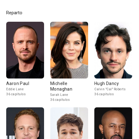
Reparto
Aaron Paul
Michelle
Hugh Dancy
Monaghan
Eddie Lane
Calvin "Cal" Roberts
36 capítulos
36 capítulos
Sarah Lane
36 capítulos