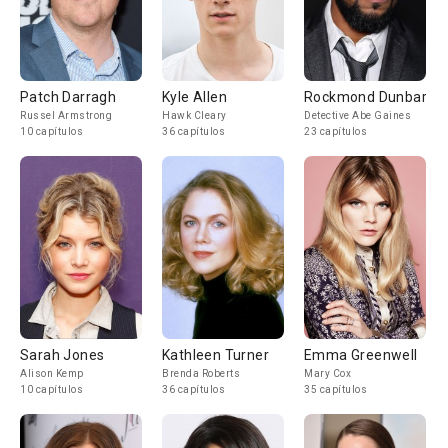
Patch Darragh
Kyle Allen
Rockmond Dunbar
Russel Armstrong
Hawk Cleary
Detective Abe Gaines
10 capítulos
36 capítulos
23 capítulos
Sarah Jones
Kathleen Turner
Emma Greenwell
Alison Kemp
Brenda Roberts
Mary Cox
10 capítulos
36 capítulos
35 capítulos