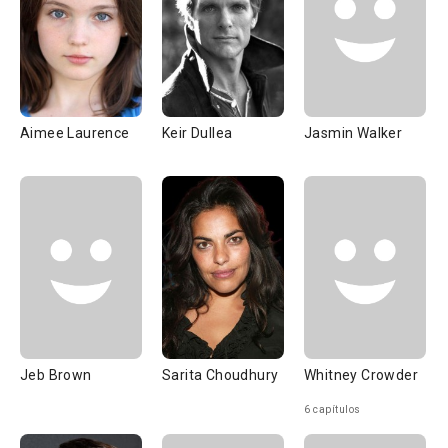
Aimee Laurence
Keir Dullea
Jasmin Walker
Jeb Brown
Sarita Choudhury
Whitney Crowder
6 capítulos