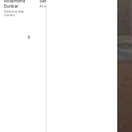
Rockmond
Sarah Jones
Kathleen
Emma
Dunbar
Turner
Greenwell
Alison Kemp
Detective Abe
Brenda Roberts
Mary Cox
Gaines