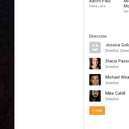
Aaron Paul
Mi
Mo
Eddie Lane
Sar
Dirección
Jessica Gol
Director, Crea
Stacie Pass
Director
Michael Wea
Director
Mike Cahill
Director
7 más