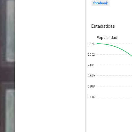
Estadísticas
Popularidad
1574
2002
2431
2859
3288
3716