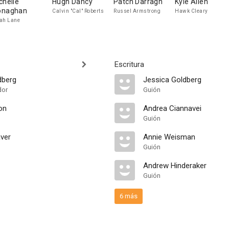
chelle
Hugh Dancy
Patch Darragh
Kyle Allen
naghan
Calvin "Cal" Roberts
Russel Armstrong
Hawk Cleary
ah Lane
Escritura
dberg
Jessica Goldberg
dor
Guión
on
Andrea Ciannavei
Guión
ver
Annie Weisman
Guión
Andrew Hinderaker
Guión
6 más