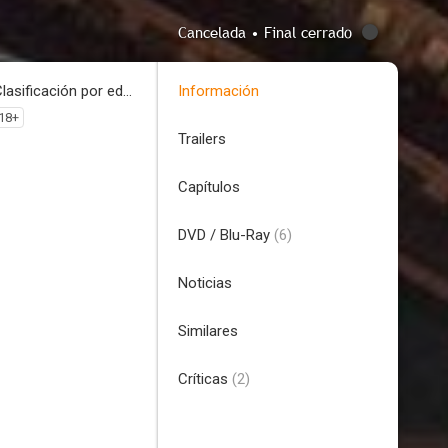
Cancelada • Final cerrado
Clasificación por edades
Información
18+
Trailers
Capítulos
DVD / Blu-Ray
(6)
Noticias
Similares
Críticas
(2)