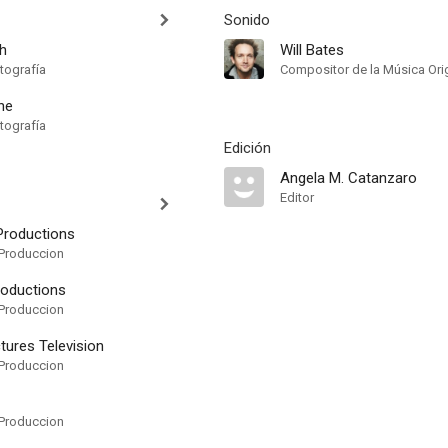
Sonido
h
Will Bates
tografía
Compositor de la Música Orig
ne
tografía
Edición
Angela M. Catanzaro
Editor
Productions
Produccion
roductions
Produccion
ctures Television
Produccion
Produccion