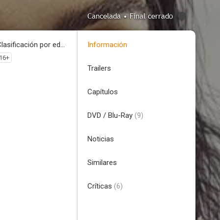
Cancelada • Final cerrado
Clasificación por edades
Información
16+
Trailers
Capítulos
DVD / Blu-Ray
(9)
Noticias
Similares
Críticas
(6)