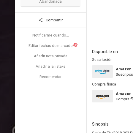
Abandonada
Compartir
Notificarme cuando...
N
Editar fechas de marcado
Disponible en...
Añadir nota privada
Suscripción
Añadir a la lista/s
Amazon 
Suscripci
Recomendar
Compra física
Amazon
Compra fí
Sinopsis
Serie de TV (2018-2021)