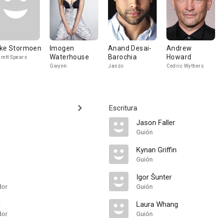
ke Stormoen
Imogen
Anand Desai-
Andrew
Waterhouse
Barochia
Howard
rett Spears
Gwynn
Janzo
Cedric Wythers
Escritura
Jason Faller
Guión
Kynan Griffin
Guión
Igor Šunter
dor
Guión
n
Laura Whang
dor
Guión