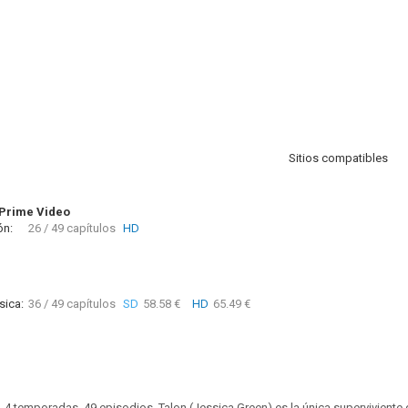
Sitios compatibles
Prime Video
ón:
26 / 49 capítulos
HD
sica:
36 / 49 capítulos
SD
58.58 €
HD
65.49 €
. 4 temporadas. 49 episodios. Talon (Jessica Green) es la única superviviente