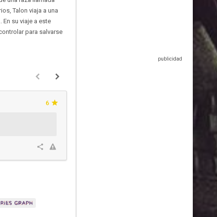
os, Talon viaja a una
 En su viaje a este
ontrolar para salvarse
6
Rampelrumbah
Hace 5 años y 
Esta crítica podría contener spo
2
2
0
100%
Ver