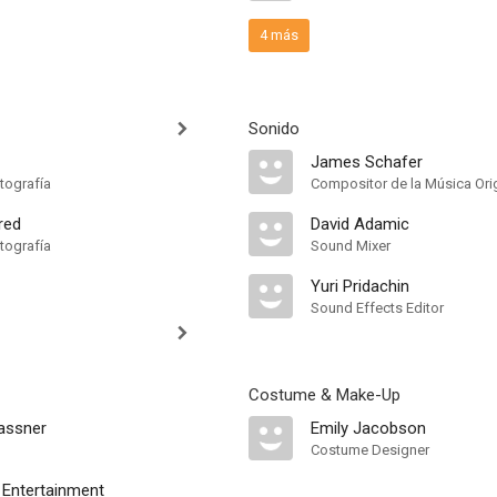
4 más
Sonido
James Schafer
tografía
Compositor de la Música Orig
red
David Adamic
tografía
Sound Mixer
Yuri Pridachin
Sound Effects Editor
Costume & Make-Up
assner
Emily Jacobson
Costume Designer
Entertainment