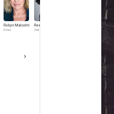
Robyn Malcolm
Reece Ritchie
Charan
Adam Joh
Prabhakar
Elinor
Zed
Munt
Danno