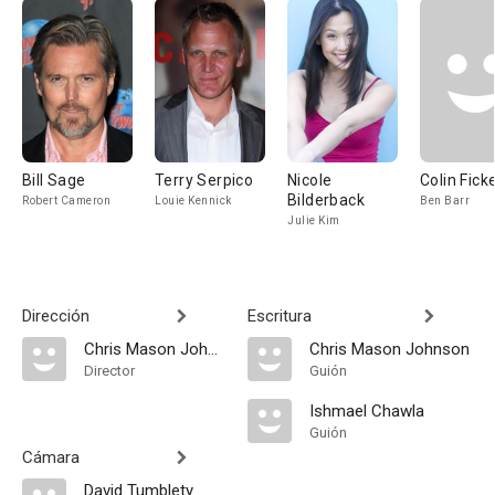
Bill Sage
Terry Serpico
Nicole
Colin Fick
Bilderback
Robert Cameron
Louie Kennick
Ben Barr
Julie Kim
Dirección
Escritura
Chris Mason Johnson
Chris Mason Johnson
Director
Guión
Ishmael Chawla
Guión
Cámara
David Tumblety