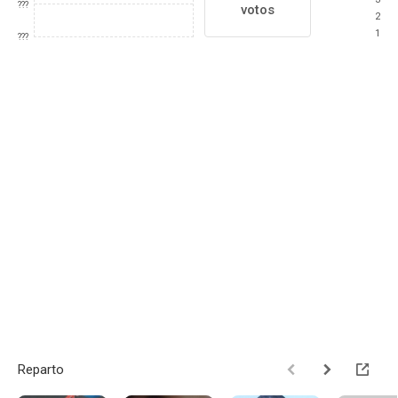
???
votos
2
1
???
Reparto