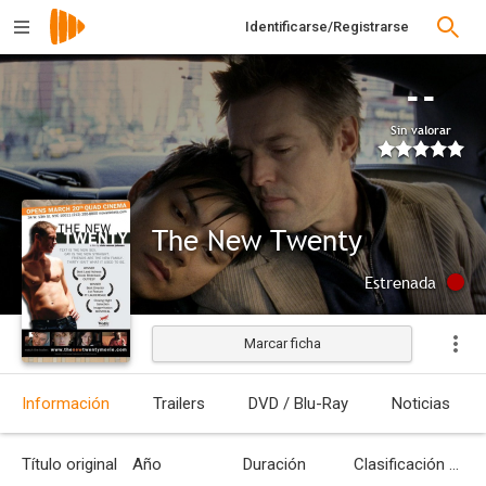
Identificarse/Registrarse
--
Sin valorar
The New Twenty
Estrenada
Marcar ficha
Información
Trailers
DVD / Blu-Ray
Noticias
Título original
Año
Duración
Clasificación por edades