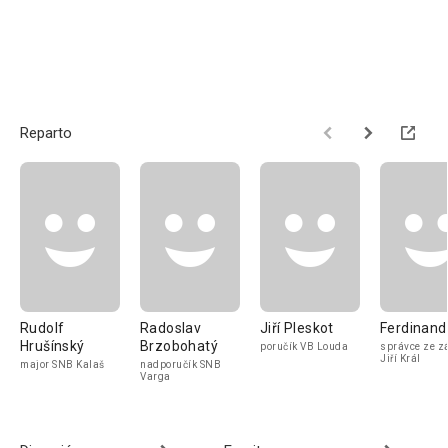
Reparto
Rudolf
Radoslav
Jiří Pleskot
Ferdinand
Hrušínský
Brzobohatý
poručík VB Louda
správce ze 
Jiří Král
major SNB Kalaš
nadporučík SNB
Varga