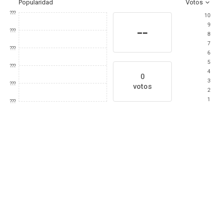
Popularidad
Votos
???
10
9
--
???
8
7
???
6
5
???
4
0
3
???
votos
2
1
???