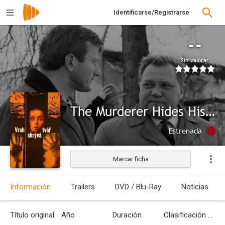
Identificarse/Registrarse
--
Sin valorar
The Murderer Hides His Face
Estrenada
Marcar ficha
Información
Trailers
DVD / Blu-Ray
Noticias
Título original
Año
Duración
Clasificación por edades