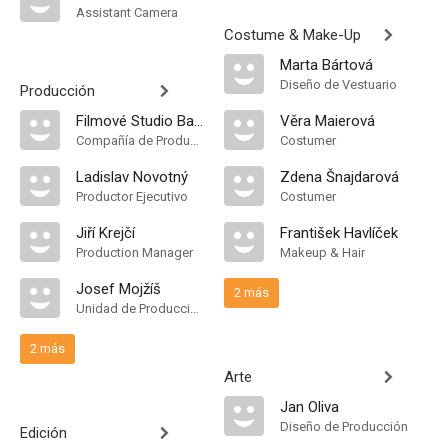
Assistant Camera
Costume & Make-Up
Marta Bártová
Diseño de Vestuario
Producción
Filmové Studio Barrandov
Věra Maierová
Compañía de Produccion
Costumer
Ladislav Novotný
Zdena Šnajdarová
Productor Ejecutivo
Costumer
Jiří Krejčí
František Havlíček
Production Manager
Makeup & Hair
Josef Mojžíš
2 más
Unidad de Producción
2 más
Arte
Jan Oliva
Diseño de Producción
Edición