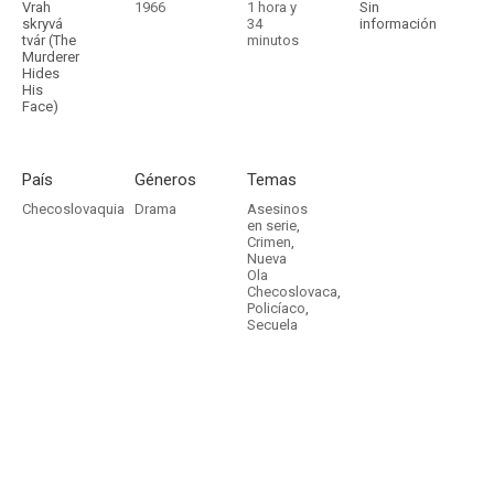
Vrah
1966
1 hora y
Sin
skryvá
34
información
tvár (The
minutos
Murderer
Hides
His
Face)
País
Géneros
Temas
Checoslovaquia
Drama
Asesinos
en serie
,
Crimen
,
Nueva
Ola
Checoslovaca
,
Policíaco
,
Secuela