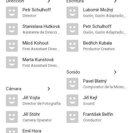
Dirección
Escritura
Petr Schulhoff
Lubomír Možný
Director
Guión, Guión Adaptado, Historia
Stanislava Hutková
Petr Schulhoff
Asistente de Dirección
Guión, Guión Adaptado, Historia
Miloš Kohout
Bedřich Kubala
First Assistant Director
Productor Creativo
Marta Kunstová
First Assistant Director
Sonido
Pavel Blatný
Compositor de la Música Original
Cámara
Jiří Vojta
Jiří Kejř
Director de Fotografía
Sound
Jiří Stöhr
František Belfín
Camera Operator
Conductor
Emil Hora