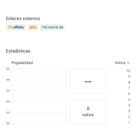
Enlaces externos
Estadísticas
Popularidad
Votos
???
10
9
--
???
8
7
???
6
5
???
4
0
3
???
votos
2
1
???