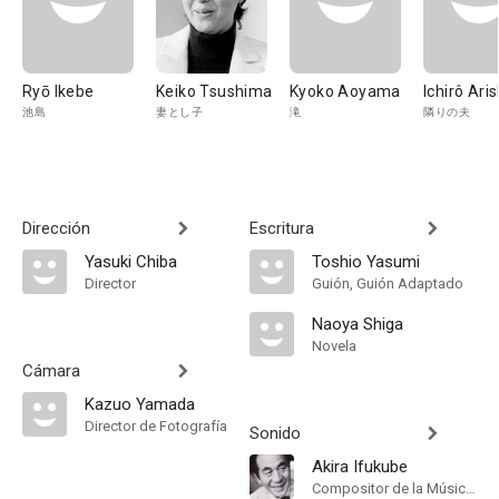
Ryō Ikebe
Keiko Tsushima
Kyoko Aoyama
Ichirô Ari
池島
妻とし子
滝
隣りの夫
Dirección
Escritura
Yasuki Chiba
Toshio Yasumi
Director
Guión, Guión Adaptado
Naoya Shiga
Novela
Cámara
Kazuo Yamada
Director de Fotografía
Sonido
Akira Ifukube
Compositor de la Música Original, Música