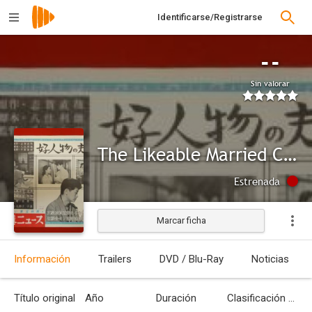
Identificarse/Registrarse
--
Sin valorar
The Likeable Married Couple
Estrenada
Marcar ficha
Información
Trailers
DVD / Blu-Ray
Noticias
Título original
Año
Duración
Clasificación por edades