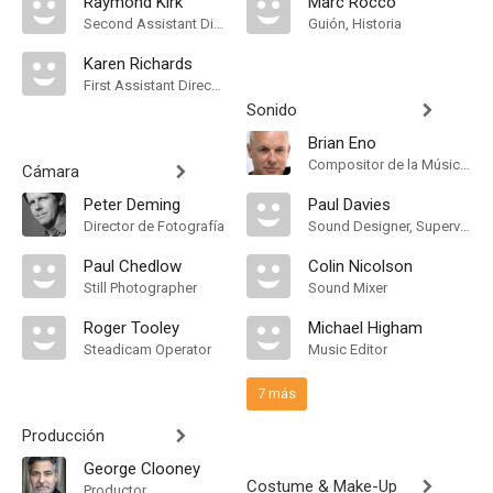
Raymond Kirk
Marc Rocco
Second Assistant Director
Guión, Historia
Karen Richards
First Assistant Director
Sonido
Brian Eno
Compositor de la Música Original
Cámara
Peter Deming
Paul Davies
Director de Fotografía
Sound Designer, Supervising Sound Editor
Paul Chedlow
Colin Nicolson
Still Photographer
Sound Mixer
Roger Tooley
Michael Higham
Steadicam Operator
Music Editor
7 más
Producción
George Clooney
Costume & Make-Up
Productor