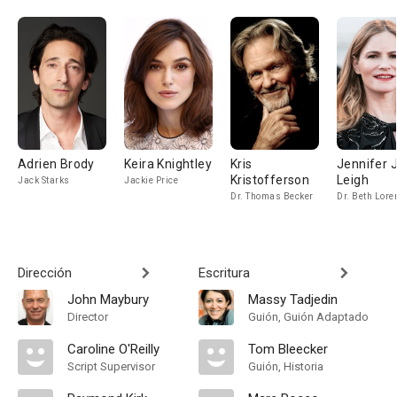
Adrien Brody
Keira Knightley
Kris
Jennifer 
Kristofferson
Leigh
Jack Starks
Jackie Price
Dr. Thomas Becker
Dr. Beth Lor
Dirección
Escritura
John Maybury
Massy Tadjedin
Director
Guión, Guión Adaptado
Caroline O'Reilly
Tom Bleecker
Script Supervisor
Guión, Historia