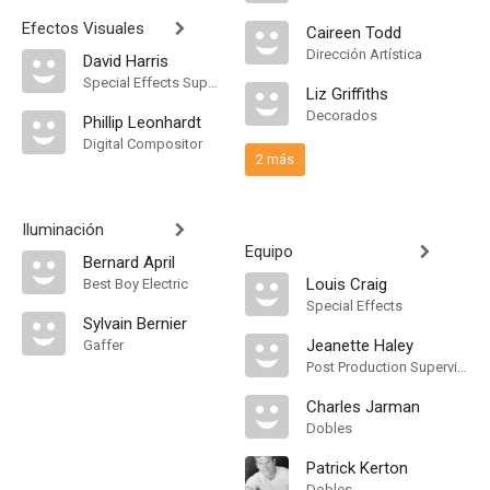
Efectos Visuales
Caireen Todd
Dirección Artística
David Harris
Special Effects Supervisor
Liz Griffiths
Decorados
Phillip Leonhardt
Digital Compositor
2 más
Iluminación
Equipo
Bernard April
Louis Craig
Best Boy Electric
Special Effects
Sylvain Bernier
Jeanette Haley
Gaffer
Post Production Supervisor
Charles Jarman
Dobles
Patrick Kerton
Dobles