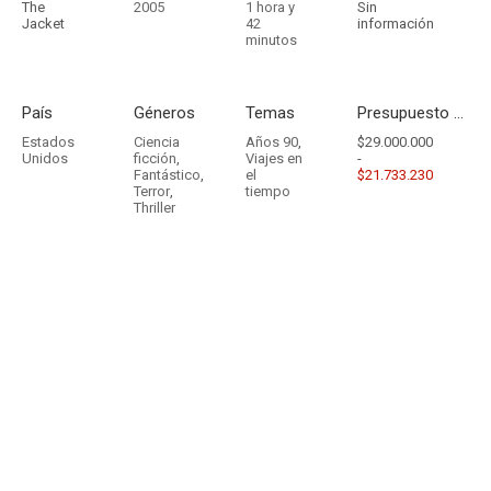
The
2005
1 hora y
Sin
Jacket
42
información
minutos
País
Géneros
Temas
Presupuesto - Ingresos
Estados
Ciencia
Años 90
,
$29.000.000
Unidos
ficción
,
Viajes en
-
Fantástico
,
el
$21.733.230
Terror
,
tiempo
Thriller