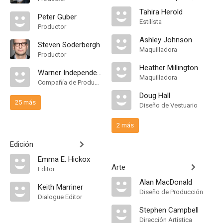
Tahira Herold
Peter Guber
Estilista
Productor
Ashley Johnson
Steven Soderbergh
Maquilladora
Productor
Heather Millington
Warner Independent Pictures
Maquilladora
Compañía de Produccion
Doug Hall
25 más
Diseño de Vestuario
2 más
Edición
Emma E. Hickox
Arte
Editor
Alan MacDonald
Keith Marriner
Diseño de Producción
Dialogue Editor
Stephen Campbell
Dirección Artística