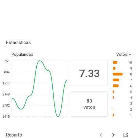
Estadísticas
Popularidad
Votos
251
10
9
7.33
884
8
7
1517
6
5
2149
4
80
3
2782
votos
2
1
3415
Reparto