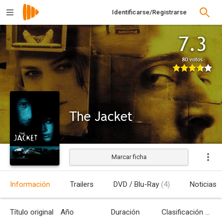
Identificarse/Registrarse
7.3
80 votos
The Jacket
Marcar ficha
Estrenada
Información
Trailers
DVD / Blu-Ray
(4)
Noticias
Título original
Año
Duración
Clasificación por edades