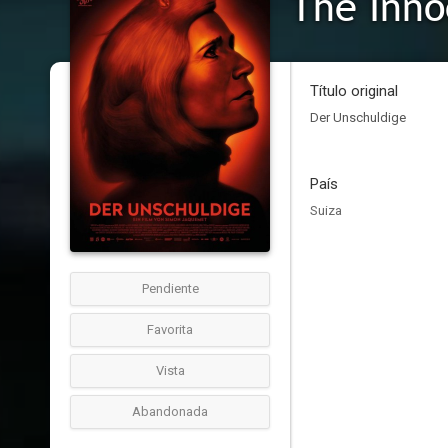
The Inno
Título original
Der Unschuldige
País
Suiza
Pendiente
Favorita
Vista
Abandonada