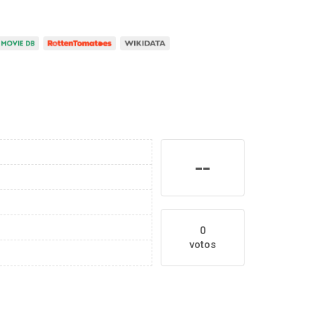
--
0
votos