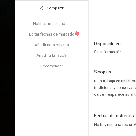
Compartir
Notificarme cuando...
N
Editar fechas de marcado
Disponible en...
Añadir nota privada
Sin información
Añadir a la lista/s
Recomendar
Sinopsis
Ruth trabaja en un labo
tradicional y conservad
cárcel, reaparece su ant
Fechas de estrenos
No hay ninguna fecha.
A