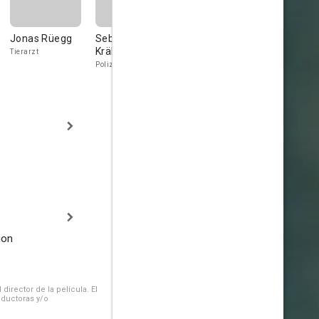
Jonas Rüegg
Sebastian
Krähenbühl
Tierarzt
Polizist
ion
irector de la película. El
oductoras y/o