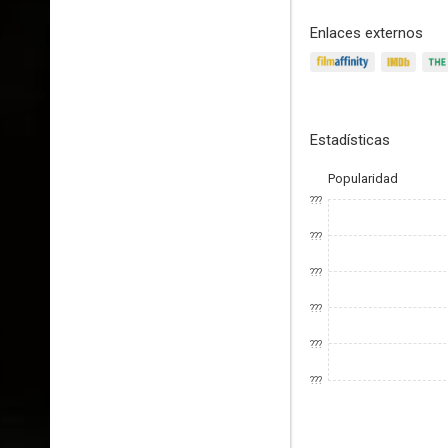
Enlaces externos
Estadísticas
Popularidad
???
???
???
???
???
???