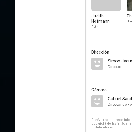
Judith
Ch
Hofmann
Han
Ruth
Dirección
Simon Jaqu
Director
Cámara
Gabriel Sand
Director de Fo
PlayMax solo ofrece inform
copyright de las imágenes
distribuidoras.