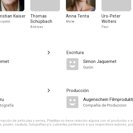
ristian Kaiser
Thomas
Anna Tenta
Urs-Peter
Schüpbach
Wolters
speter
Meike
Andreas
Paul
Escritura
emet
Simon Jaquemet
Guión
Producción
ru
Augenschein Filmprodukt
tografía
Compañía de Produccion
ación de películas y series, PlayMax no tiene relación alguna con el productor o el d
, póster, carátula, fotografías y/o cubiertas pertenece a sus respectivos autores, pr