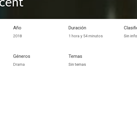
cent
Año
Duración
Clasif
2018
1 hora y 54 minutos
Sin inf
Géneros
Temas
Drama
Sin temas