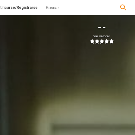
tificarse/Registrarse
--
Sin valorar