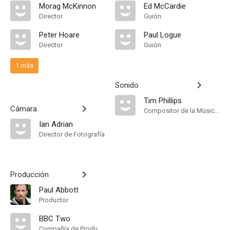
Morag McKinnon
Ed McCardie
Director
Guión
Peter Hoare
Paul Logue
Director
Guión
1 más
Sonido
Tim Phillips
Cámara
Compositor de la Música Original
Ian Adrian
Director de Fotografía
Producción
Paul Abbott
Productor
BBC Two
Compañía de Produccion