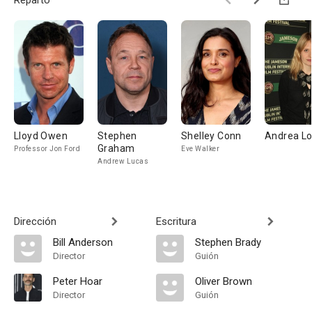
Reparto
Lloyd Owen
Stephen
Shelley Conn
Andrea L
Graham
Professor Jon Ford
Eve Walker
Andrew Lucas
Dirección
Escritura
Bill Anderson
Stephen Brady
Director
Guión
Peter Hoar
Oliver Brown
Director
Guión