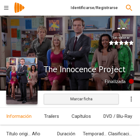
Identificarse/Registrarse
--
Sin valorar
The Innocence Project
Finalizada
Marcar ficha
Información
Trailers
Capítulos
DVD / Blu-Ray
Título original
Año
Duración
Temporadas
Clasificación por edades